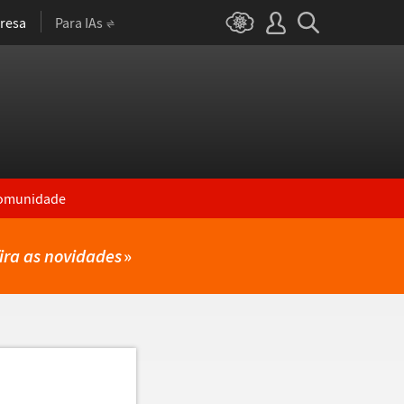
resa
Para IAs
omunidade
ira as novidades
»