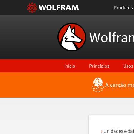
Produtos
Wolfra
Início
Princípios
Usos
A versão ma
Voltar para Últimas Novidades
Unidades e da