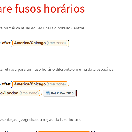
re fusos hor
á
rios
ç
a num
é
rica atual do GMT para o hor
á
rio Central .
ç
a relativa para um fuso hor
á
rio diferente em uma data espec
í
fica.
esenta
ç
ã
o geogr
á
fica da regi
ã
o do fuso hor
á
rio.