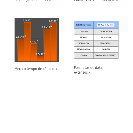
Formatos de data
Me
ç
a o tempo de c
á
lculo
extensos