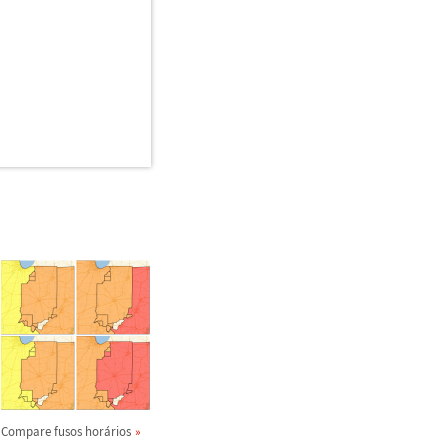
Compare fusos hor
á
rios