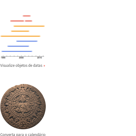
Visualize objetos de datas
Converta para o calend
á
rio