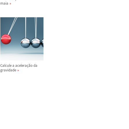
maia
Calcule a acelera
ç
ã
o da
gravidade