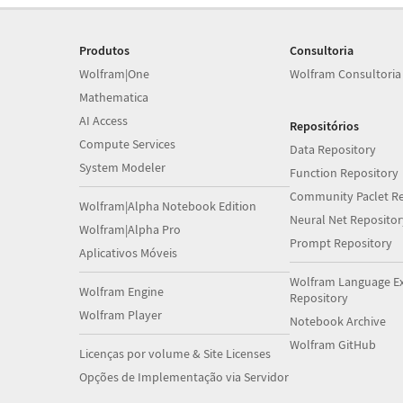
Produtos
Consultoria
Wolfram|One
Wolfram Consultoria
Mathematica
AI Access
Repositórios
Compute Services
Data Repository
System Modeler
Function Repository
Community Paclet Re
Wolfram|Alpha Notebook Edition
Neural Net Repositor
Wolfram|Alpha Pro
Prompt Repository
Aplicativos Móveis
Wolfram Language E
Wolfram Engine
Repository
Wolfram Player
Notebook Archive
Wolfram GitHub
Licenças por volume & Site Licenses
Opções de Implementação via Servidor