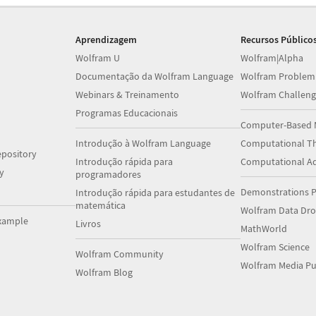
Aprendizagem
Recursos Público
Wolfram U
Wolfram|Alpha
Documentação da Wolfram Language
Wolfram Problem
Webinars & Treinamento
Wolfram Challeng
Programas Educacionais
Computer-Based 
Introdução à Wolfram Language
Computational Th
pository
Introdução rápida para
Computational A
y
programadores
Demonstrations P
Introdução rápida para estudantes de
matemática
Wolfram Data Dr
xample
Livros
MathWorld
Wolfram Science
Wolfram Community
Wolfram Media Pu
Wolfram Blog