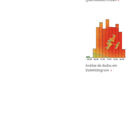
An
á
lise de dados em
DateHistogram