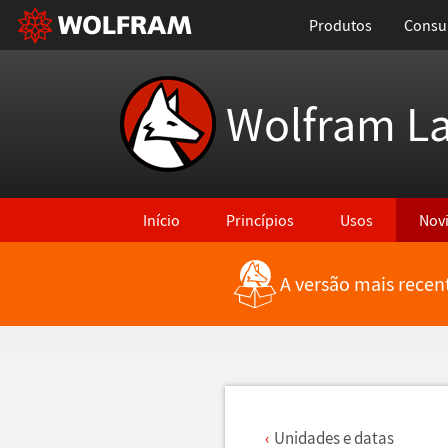
Produtos
Consul
Wolfram L
Início
Princípios
Usos
Nov
A versão mais recen
Voltar para Últimas Novidades
Unidades e datas