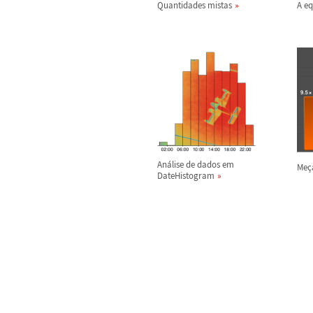
Quantidades mistas
A e
An
á
lise de dados em
Me
ç
DateHistogram