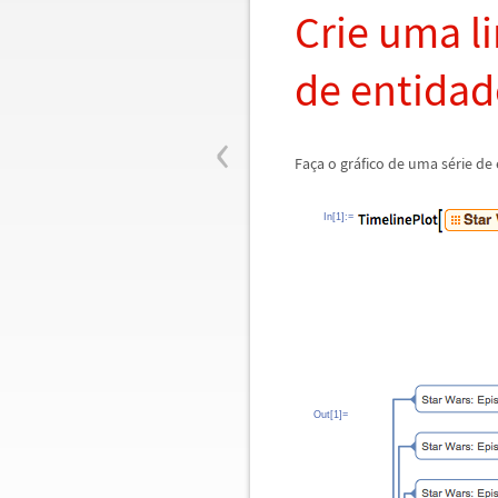
Crie uma l
de entidad
‹
Fa
ç
a o gr
á
fico de uma s
é
rie d
In[1]:=
Out[1]=