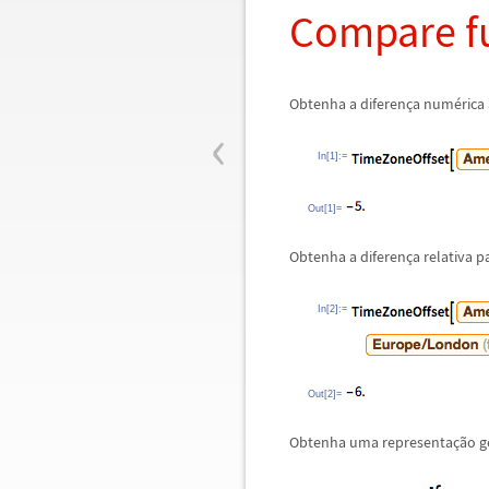
Compare f
Obtenha a diferen
ç
a num
é
rica
‹
In[1]:=
Out[1]=
Obtenha a diferen
ç
a relativa 
In[2]:=
Out[2]=
Obtenha uma representa
ç
ã
o g