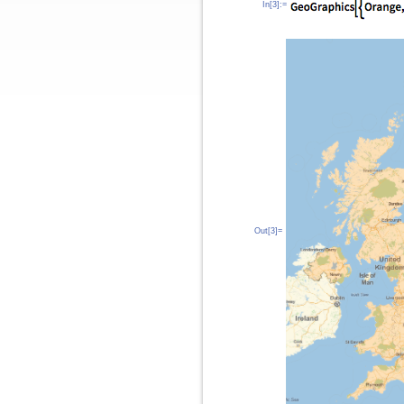
In[3]:=
Out[3]=