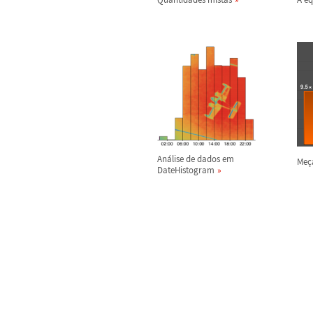
An
á
lise de dados em
Me
ç
DateHistogram