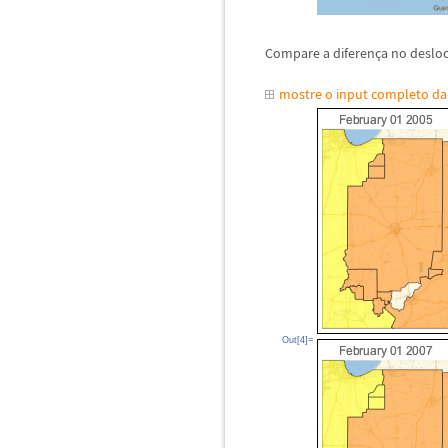
Compare a diferen
ç
a no deslo
mostre o input completo d
Out[4]=