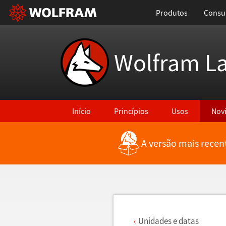
Produtos
Consul
Wolfram L
Início
Princípios
Usos
Nov
A versão mais recen
Voltar para Últimas Novidades
Unidades e datas