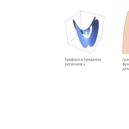
Графики в пределах
Гра
регионов
фун
до