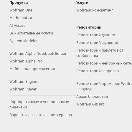
Продукты
Услуги
Wolfram|One
Wolfram консалтинг
Mathematica
AI Access
Репозитории
Вычислительные услуги
Репозиторий данных
System Modeler
Репозиторий функций
Репозиторий паклетов от
Wolfram|Alpha Notebook Edition
сообщества
Wolfram|Alpha Pro
Репозиторий нейронных сете
Мобильные приложения
Репозиторий запросов
Wolfram Engine
Репозиторий примеров Wolfr
Language
Wolfram Player
Архив блокнотов
Корпоративные и установочные
Wolfram GitHub
лицензии
Варианты развертывания сервера