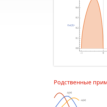
Out[3]=
Родственные при