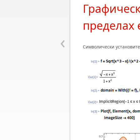
Графическ
пределах 
‹
Символически установите 
In[1]:=
Out[1]=
In[2]:=
Out[2]=
In[3]:=