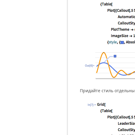
Out[6]=
Придайте стиль отдельны
In[7]:=