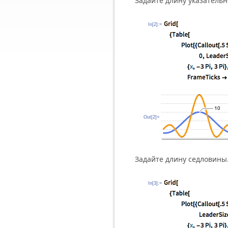
Задайте длину указательн
In[2]:=
Out[2]=
Задайте длину седловины
In[3]:=