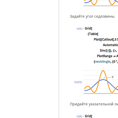
Задайте угол седловины.
In[5]:=
Out[5]=
Придайте указательной л
In[6]:=