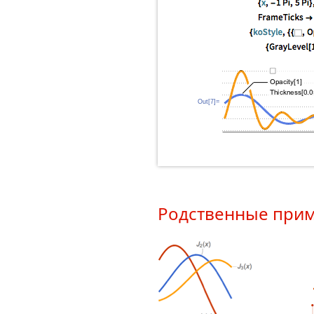
Out[7]=
Родственные при