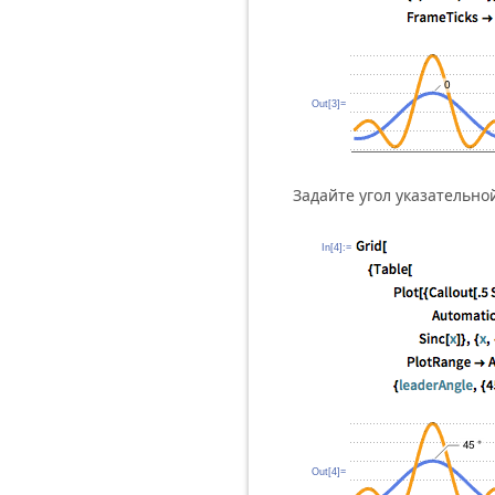
Out[3]=
Задайте угол указательно
In[4]:=
Out[4]=