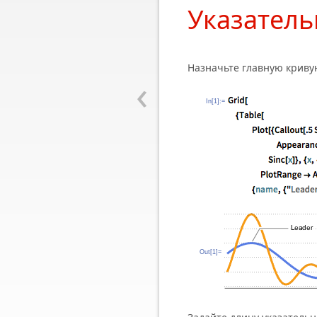
Указатель
Назначьте главную криву
‹
In[1]:=
Out[1]=