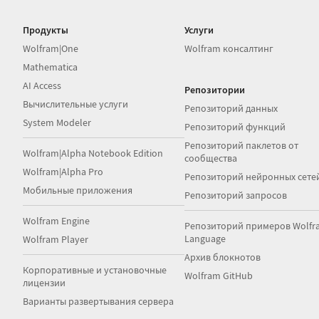
Продукты
Услуги
Wolfram|One
Wolfram консалтинг
Mathematica
AI Access
Репозитории
Вычислительные услуги
Репозиторий данных
System Modeler
Репозиторий функций
Репозиторий паклетов от
Wolfram|Alpha Notebook Edition
сообщества
Wolfram|Alpha Pro
Репозиторий нейронных сете
Мобильные приложения
Репозиторий запросов
Wolfram Engine
Репозиторий примеров Wolfr
Language
Wolfram Player
Архив блокнотов
Корпоративные и установочные
Wolfram GitHub
лицензии
Варианты развертывания сервера