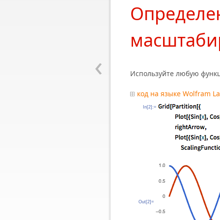
Определе
масштаби
‹
Используйте любую функц
код на языке Wolfram L
In[2]:=
Out[2]=