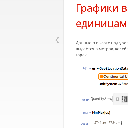
Графики в
единицам
‹
Данные о высоте над уро
выдаётся в метрах, колеб
горах.
In[1]:=
Out[1]=
In[2]:=
Out[2]=