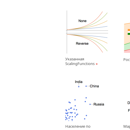
Указанная
Рос
ScalingFunctions
Население по
Ма