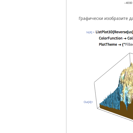
Графически изобразите д
In[4]:=
Out[4]=