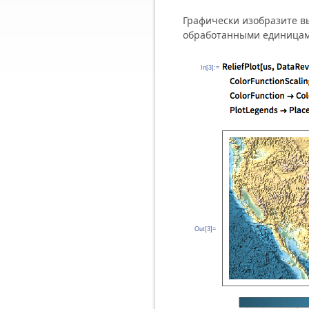
Графически изобразите в
обработанными единицам
In[3]:=
Out[3]=