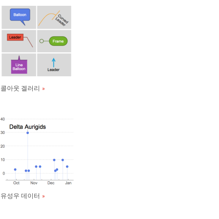
콜아웃 겔러리
유성우 데이터