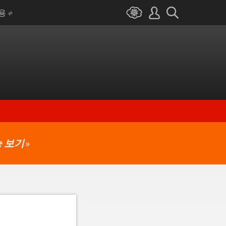
I용
 보기
»