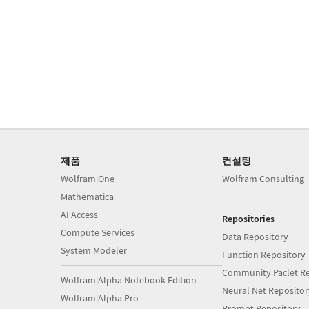
제품
컨설팅
Wolfram|One
Wolfram Consulting
Mathematica
AI Access
Repositories
Compute Services
Data Repository
System Modeler
Function Repository
Community Paclet Re
Wolfram|Alpha Notebook Edition
Neural Net Repositor
Wolfram|Alpha Pro
Prompt Repository