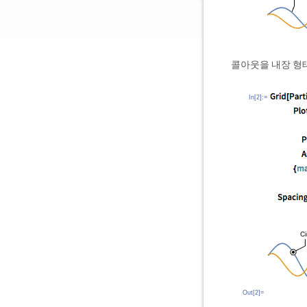
콜아웃을 내장 형
In[2]:=
Out[2]=