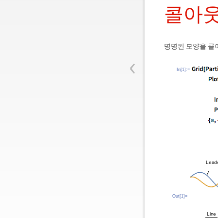
콜아웃
명명된 모양을 콜
‹
In[1]:=
Out[1]=