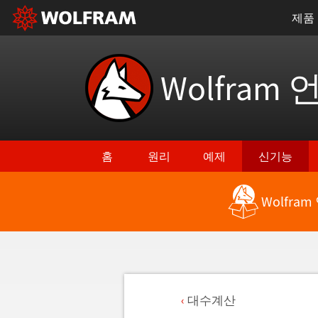
제품
Wolfram 
홈
원리
예제
신기능
Wolfra
대수계산