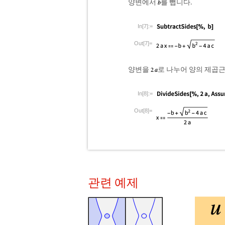
양변에서
를 뺍니다.
In[7]:=
Out[7]=
양변을
로 나누어 양의 제곱
In[8]:=
Out[8]=
관련 예제