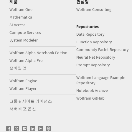
제품
컨설팅
Wolfram|One
Wolfram Consulting
Mathematica
AI Access
Repositories
Compute Services
Data Repository
System Modeler
Function Repository
Community Paclet Repository
Wolfram|Alpha Notebook Edition
Neural Net Repository
Wolfram|Alpha Pro
Prompt Repository
모바일 앱
Wolfram Language Example
Wolfram Engine
Repository
Wolfram Player
Notebook Archive
Wolfram GitHub
그룹 & 사이트 라이선스
서버 배포 옵션