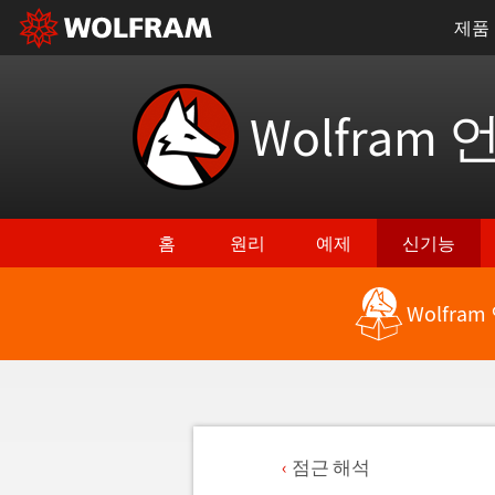
제품
Wolfram 
홈
원리
예제
신기능
Wolfra
점근 해석