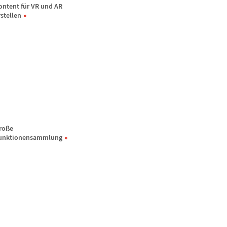
ontent f
ü
r VR und AR
rstellen
ro
ß
e
unktionensammlung