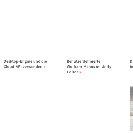
Desktop-Engine und die
Benutzerdefinierte
D
Cloud-API verwenden
Wolfram-Men
ü
s im Unity-
b
Editor