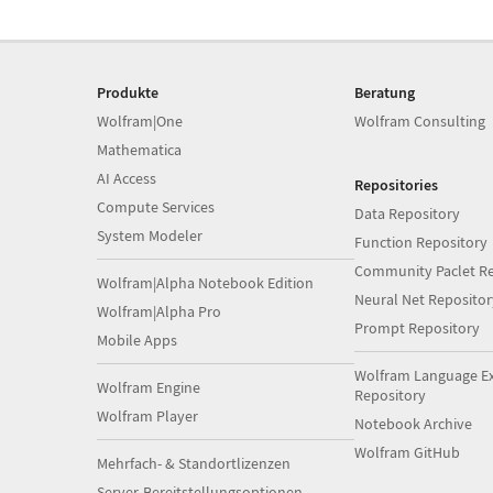
Produkte
Beratung
Wolfram|One
Wolfram Consulting
Mathematica
AI Access
Repositories
Compute Services
Data Repository
System Modeler
Function Repository
Community Paclet Re
Wolfram|Alpha Notebook Edition
Neural Net Repositor
Wolfram|Alpha Pro
Prompt Repository
Mobile Apps
Wolfram Language E
Wolfram Engine
Repository
Wolfram Player
Notebook Archive
Wolfram GitHub
Mehrfach- & Standortlizenzen
Server-Bereitstellungsoptionen