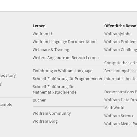
Lernen
Öffentliche Ress
Wolfram U
Wolfram|Alpha
Wolfram Language Documentation
Wolfram Problem
Webinare & Training
Wolfram Challeng
Weitere Angebote im Bereich Lernen
Computerbasiert
Einführung in Wolfram Language
Berechnungsbasi
pository
Schnell-Einführung für Programmierer
Informatikabente
y
Schnell-Einführung für
Demonstrations P
Mathematikstudierende
Wolfram Data Dr
Bücher
xample
MathWorld
Wolfram Community
Wolfram Science
Wolfram Blog
Wolfram Media Pu