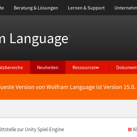
te
Beratung & Lösungen
Lernen & Support
Unterneh
m Language
™
atzbereiche
Neuheiten
Ressourcen
Dokument
eueste Version von Wolfram Language ist Version 15.0.
ittstelle zur Unity Spiel-Engine
A