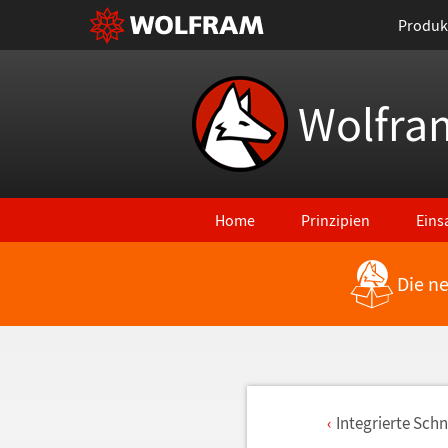
Produk
Wolfra
Home
Prinzipien
Eins
Die n
Integrierte Schn