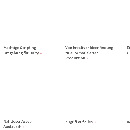
M
ä
chtige Scripting-
Von kreativer Ideenfindung
E
Umgebung f
ü
r Unity
zu automatisierter
U
Produktion
Nahtloser Asset-
Zugriff auf alles
K
Austausch