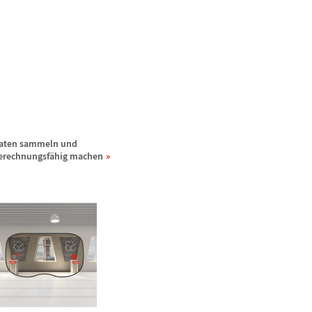
aten sammeln und
erechnungsf
ä
hig machen