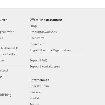
ourcen
Öffentliche Ressourcen
Shop
generator
Produktdownloads
es
User-Portal
Ihr Account
e Mathematik
Zugriff über Ihre Organisation
ertes Denken
uer
Support FAQ
Support kontaktieren
roject
op
Unternehmen
Über Wolfram
Karriere
blishing
Kontakt
Events