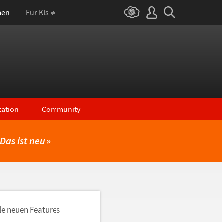
men
Für KIs
ation
Community
Das ist neu
»
lle neuen Features