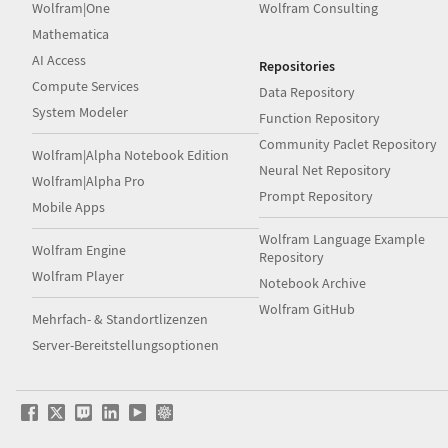
Wolfram|One
Wolfram Consulting
Mathematica
AI Access
Repositories
Compute Services
Data Repository
System Modeler
Function Repository
Community Paclet Repository
Wolfram|Alpha Notebook Edition
Neural Net Repository
Wolfram|Alpha Pro
Prompt Repository
Mobile Apps
Wolfram Language Example
Wolfram Engine
Repository
Wolfram Player
Notebook Archive
Wolfram GitHub
Mehrfach- & Standortlizenzen
Server-Bereitstellungsoptionen