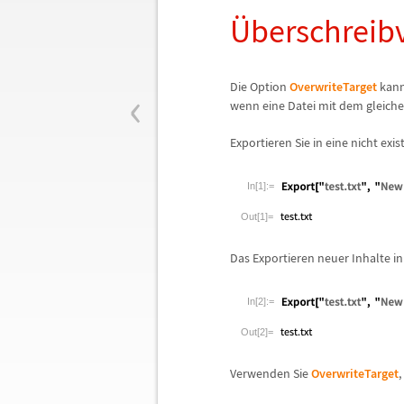
Ü
berschreib
‹
Die Option
OverwriteTarget
kann
wenn eine Datei mit dem gleiche
Exportieren Sie in eine nicht exis
In[1]:=
Out[1]=
Das Exportieren neuer Inhalte in
In[2]:=
Out[2]=
Verwenden Sie
OverwriteTarget