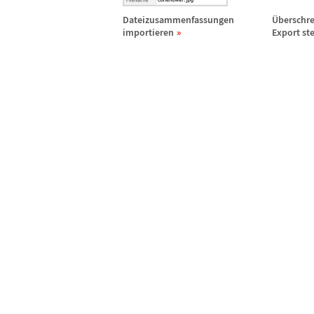
Dateizusammenfassungen
Ü
berschr
importieren
Export st