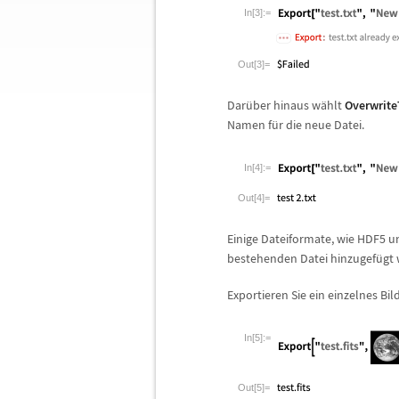
In[3]:=
Out[3]=
Dar
ü
ber hinaus w
ä
hlt
Overwrite
Namen f
ü
r die neue Datei.
In[4]:=
Out[4]=
Einige Dateiformate, wie HDF5 un
bestehenden Datei hinzugef
ü
gt
Exportieren Sie ein einzelnes Bil
In[5]:=
Out[5]=