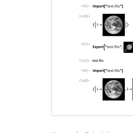
In[6]:=
Out[6]=
In[7]:=
Out[7]=
In[8]:=
Out[8]=