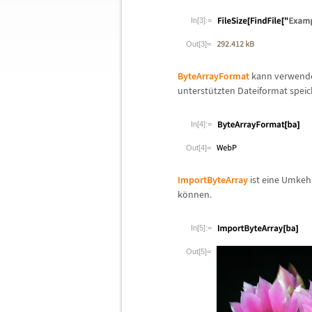
In[3]:=
Out[3]=
ByteArrayFormat
kann verwend
unterst
ü
tzten Dateiformat speic
In[4]:=
Out[4]=
ImportByteArray
ist eine Umkeh
k
ö
nnen.
In[5]:=
Out[5]=