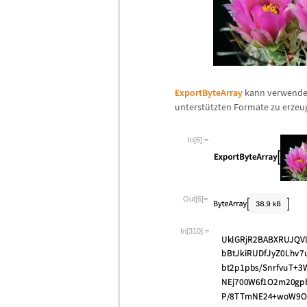
ExportByteArray
kann verwendet
unterst
ü
tzten Formate zu erzeu
In[6]:=
Out[6]=
In[310]:=