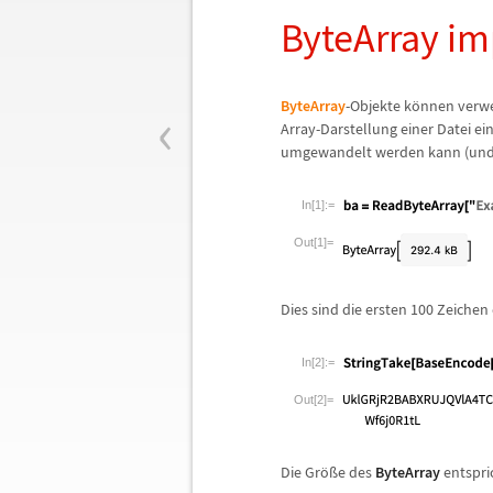
ByteArray im
‹
ByteArray
-Objekte k
ö
nnen verwen
Array-Darstellung einer Datei e
umgewandelt werden kann (und
In[1]:=
Out[1]=
Dies sind die ersten 100 Zeichen
In[2]:=
Out[2]=
Die Gr
ö
ß
e des
ByteArray
entspric