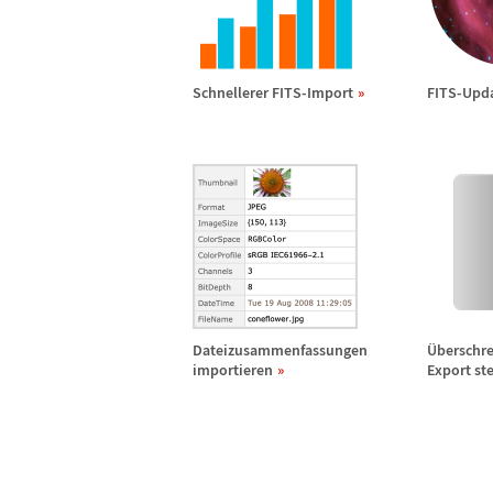
Schnellerer FITS-Import
FITS-Upd
Dateizusammenfassungen
Ü
berschr
importieren
Export st