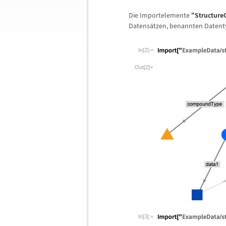
Die Importelemente
"Structure
Datens
ä
tzen, benannten Datent
In[2]:=
Out[2]=
In[3]:=