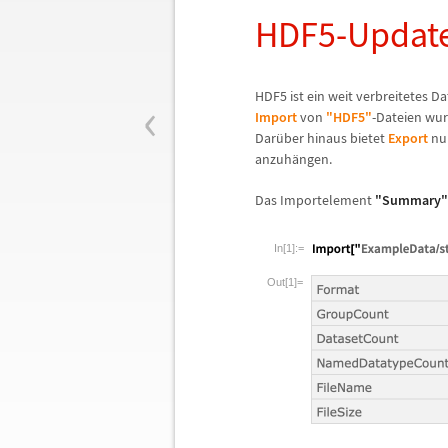
HDF5-Updat
‹
HDF5 ist ein weit verbreitetes D
Import
von
"HDF5"
-Dateien wur
Dar
ü
ber hinaus bietet
Export
nu
anzuh
ä
ngen.
Das Importelement
"Summary"
In[1]:=
Out[1]=