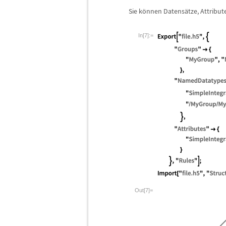
Sie k
ö
nnen Datens
ä
tze, Attribu
In[7]:=
Out[7]=