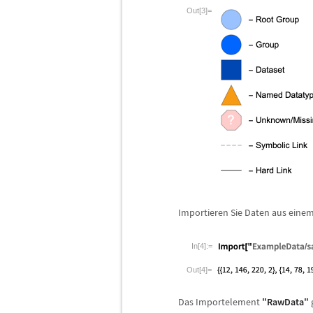
Out[3]=
Importieren Sie Daten aus eine
In[4]:=
Out[4]=
Das Importelement
"RawData"