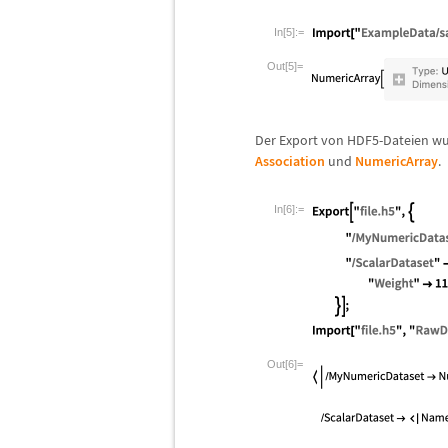
In[5]:=
Out[5]=
Der Export von HDF5-Dateien wur
Association
und
NumericArray
.
In[6]:=
Out[6]=