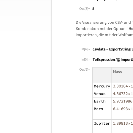
Out[3]=
Die Visualisierung von CSV- un
Kombination mit der Option
"He
importieren, die mit der Wolfra
In[4]:=
In[5]:=
Out[5]=