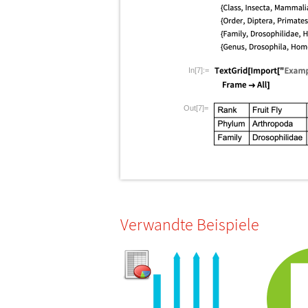
In[7]:=
Out[7]=
Verwandte Beispiele