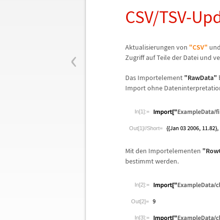
CSV/TSV-Upd
‹
Aktualisierungen von
"CSV"
un
Zugriff auf Teile der Datei und 
Das Importelement
"RawData"
Import ohne Dateninterpretatio
In[1]:=
Out[1]//Short=
Mit den Importelementen
"Row
bestimmt werden.
In[2]:=
Out[2]=
In[3]:=