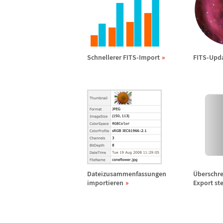
Schnellerer FITS-Import
FITS-Upd
Dateizusammenfassungen
Ü
berschr
importieren
Export st