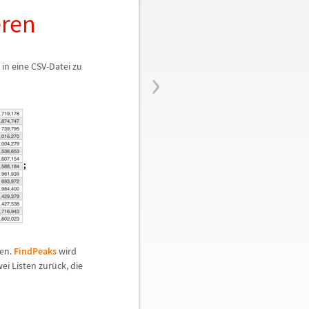
eren
›
 in eine CSV-Datei zu
len.
FindPeaks
wird
wei Listen zur
ü
ck, die