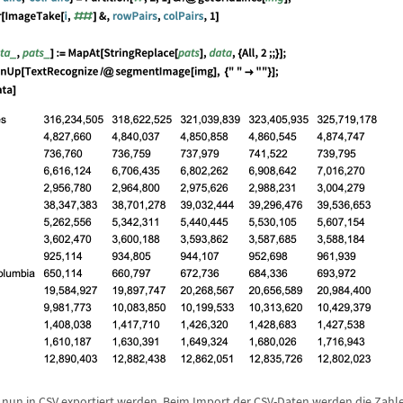
nun in CSV exportiert werden. Beim Import der CSV-Daten werden die Zahl