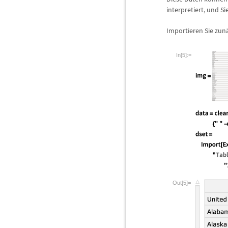
interpretiert, und Si
Importieren Sie zun
In[5]:=
Out[5]=