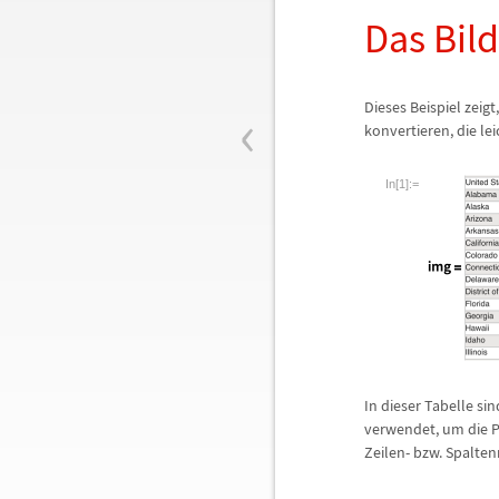
Das Bild
‹
Dieses Beispiel zeig
konvertieren, die le
In[1]:=
In dieser Tabelle si
verwendet, um die P
Zeilen- bzw. Spalte