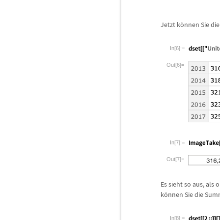
Jetzt k
ö
nnen Sie die
In[6]:=
Out[6]=
In[7]:=
Out[7]=
Es sieht so aus, als 
k
ö
nnen Sie die Sum
In[8]:=