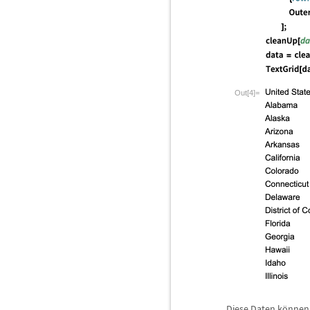
Out[4]=
Diese Daten k
ö
nnen 