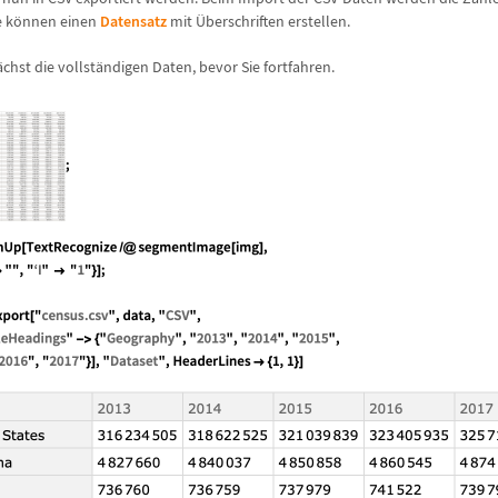
e k
ö
nnen einen
Datensatz
mit
Ü
berschriften erstellen.
ä
chst die vollst
ä
ndigen Daten, bevor Sie fortfahren.