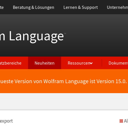
te
Beratung & Lösungen
Lernen & Support
Unterneh
m Language
™
atzbereiche
Neuheiten
Ressourcen
Dokument
eueste Version von Wolfram Language ist Version 15.0.
-export
A