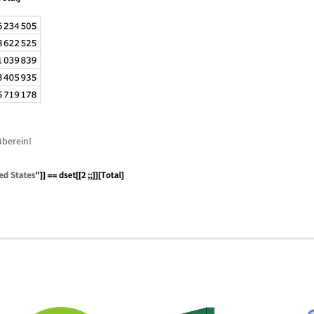
ü
berein!
e