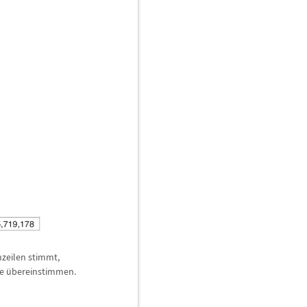
nzeilen stimmt,
ie
ü
bereinstimmen.