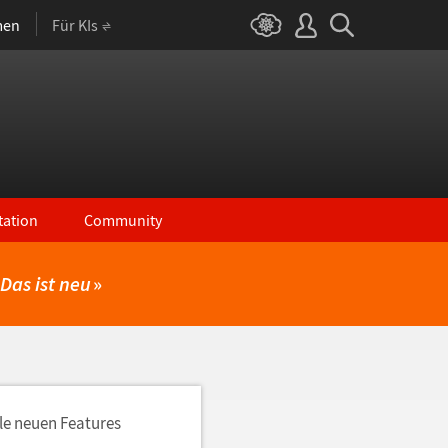
men
Für KIs
ation
Community
Das ist neu
»
lle neuen Features