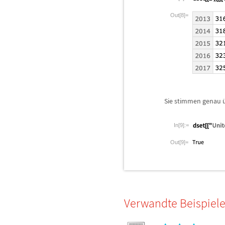
Out[8]=
Sie stimmen genau
In[9]:=
Out[9]=
Verwandte Beispiel