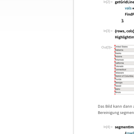
In[2]:=
In[3]:=
Out[3]=
Das Bild kann dann 
Bereinigung segment
In[4]:=