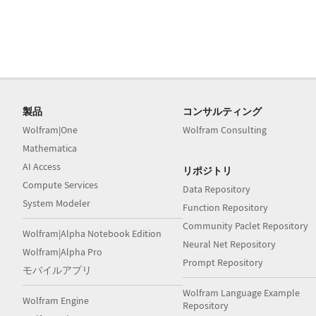
製品
コンサルティング
Wolfram|One
Wolfram Consulting
Mathematica
AI Access
リポジトリ
Compute Services
Data Repository
System Modeler
Function Repository
Community Paclet Repository
Wolfram|Alpha Notebook Edition
Neural Net Repository
Wolfram|Alpha Pro
Prompt Repository
モバイルアプリ
Wolfram Language Example
Wolfram Engine
Repository