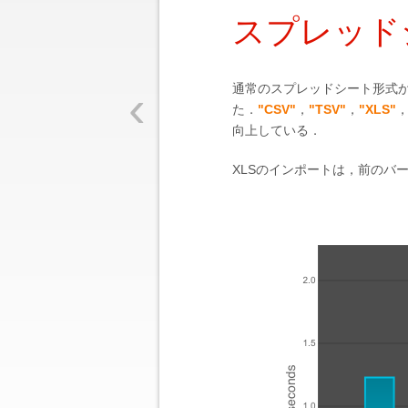
スプレッド
‹
通常のスプレッドシート形式
た．
"CSV"
，
"TSV"
，
"XLS"
向上している．
XLSのインポートは，前のバ