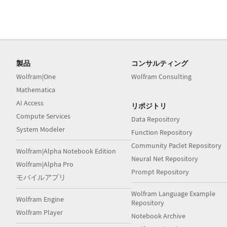
製品
コンサルティング
Wolfram|One
Wolfram Consulting
Mathematica
AI Access
リポジトリ
Compute Services
Data Repository
System Modeler
Function Repository
Community Paclet Repository
Wolfram|Alpha Notebook Edition
Neural Net Repository
Wolfram|Alpha Pro
Prompt Repository
モバイルアプリ
Wolfram Language Example
Wolfram Engine
Repository
Wolfram Player
Notebook Archive