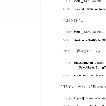
In[2]:=
Out[2]=
作成日を調べる．
In[3]:=
Out[3]=
ファイルに保存されテいるデ
In[4]:=
Out[4]=
FITSインポートには
"Extensi
In[5]:=