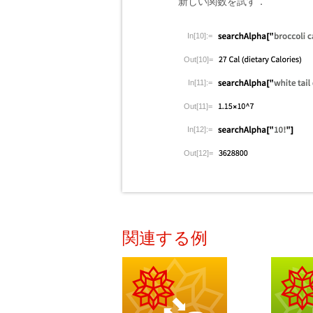
新しい関数を試す．
In[10]:=
Out[10]=
In[11]:=
Out[11]=
In[12]:=
Out[12]=
関連する例