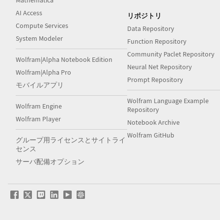
Mathematica
AI Access
リポジトリ
Compute Services
Data Repository
System Modeler
Function Repository
Community Paclet Repository
Wolfram|Alpha Notebook Edition
Neural Net Repository
Wolfram|Alpha Pro
Prompt Repository
モバイルアプリ
Wolfram Language Example
Wolfram Engine
Repository
Wolfram Player
Notebook Archive
Wolfram GitHub
グループ用ライセンスとサイトライ
センス
サーバ配備オプション