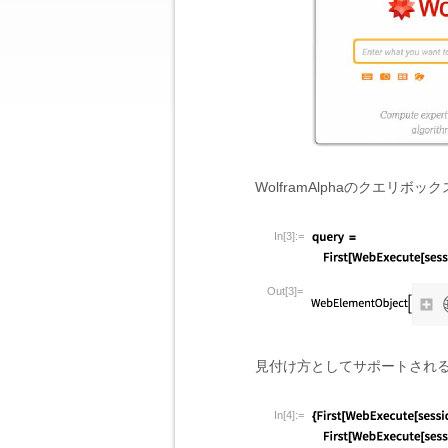
WolframAlphaのクエリボ
In[3]:=
Out[3]=
見付け方としてサポートされ
In[4]:=