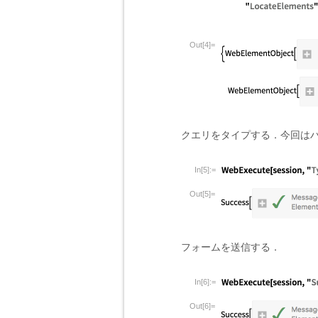
Out[4]=
クエリをタイプする．今回はハイイ
In[5]:=
Out[5]=
フォームを送信する．
In[6]:=
Out[6]=