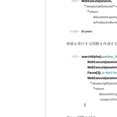
In[8]:=
Out[8]=
検索を実行する関数を作成す
In[9]:=