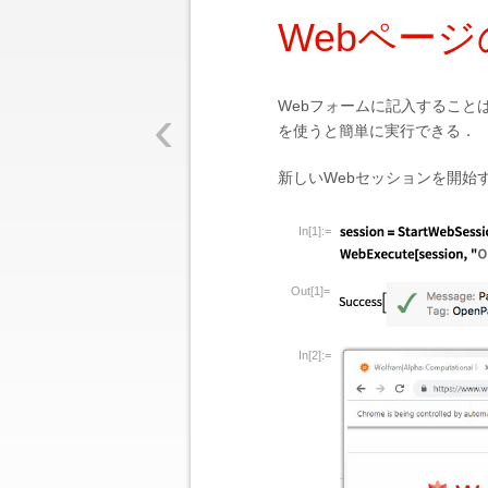
Webペー
‹
Webフォームに記入すること
を使うと簡単に実行できる．
新しいWebセッションを開始
In[1]:=
Out[1]=
In[2]:=