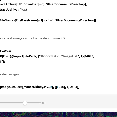
e s
é
rie d'images sous forme de volume 3D.
e des images.