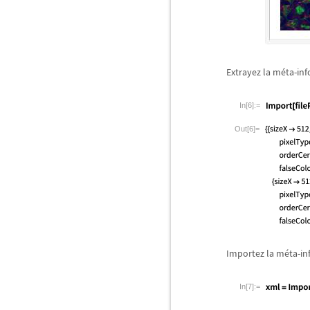
Extrayez la m
é
ta-in
In[6]:=
Out[6]=
Importez la m
é
ta-i
In[7]:=