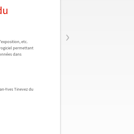
du
›
'exposition, etc.
rogiciel permettant
onn
é
es dans
Jean-Yves Tinevez du