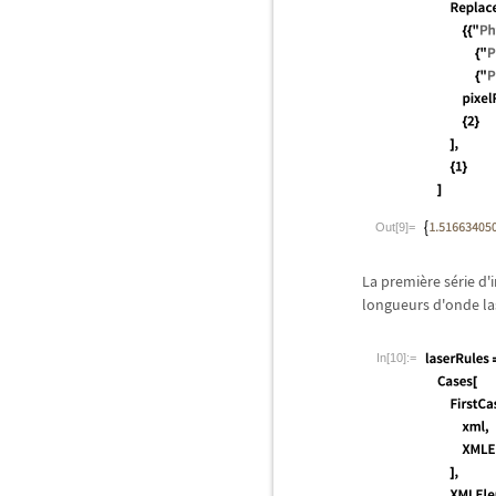
Out[9]=
La premi
è
re s
é
rie d
longueurs d'onde las
In[10]:=