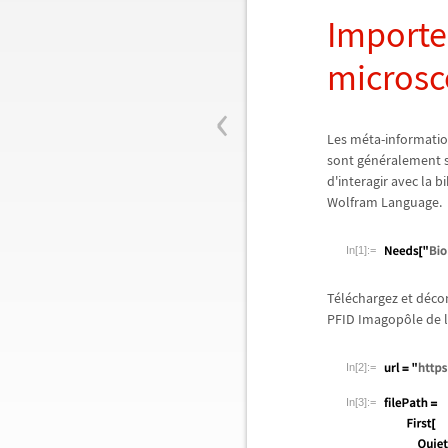
Importez
micros
‹
Les m
é
ta-informatio
sont g
é
n
é
ralement 
d'interagir avec la b
Wolfram Language.
In[1]:=
T
é
l
é
chargez et d
é
co
PFID Imagop
ô
le de 
In[2]:=
In[3]:=