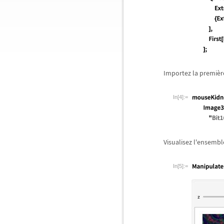
Importez la premi
è
r
In[4]:=
Visualisez l'ensembl
In[5]:=