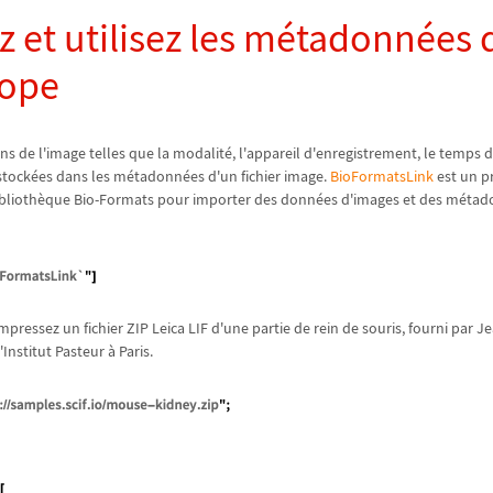
 et utilisez les m
é
tadonn
é
es 
cope
ns de l'image telles que la modalit
é
, l'appareil d'enregistrement, le temps d
stock
é
es dans les m
é
tadonn
é
es d'un fichier image.
BioFormatsLink
est un p
iblioth
è
que Bio-Formats pour importer des donn
é
es d'images et des m
é
tad
mpressez un fichier ZIP Leica LIF d'une partie de rein de souris, fourni par 
l'Institut Pasteur
à
Paris.