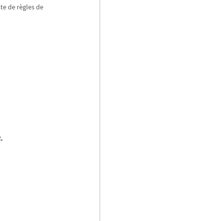
te de r
è
gles de