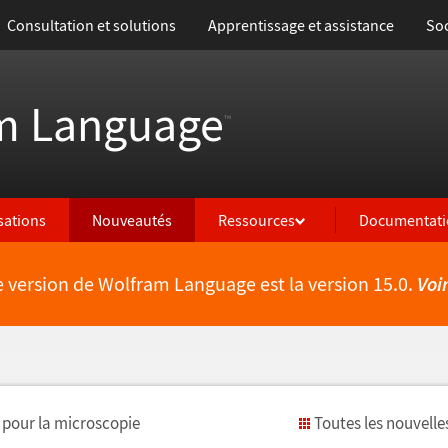
Consultation et solutions
Apprentissage et assistance
Soc
m Language
™
isations
Nouveautés
Ressources
Documentati
e version de Wolfram Language est la version 15.0.
Voi
 pour la microscopie
Toutes les nouvelle