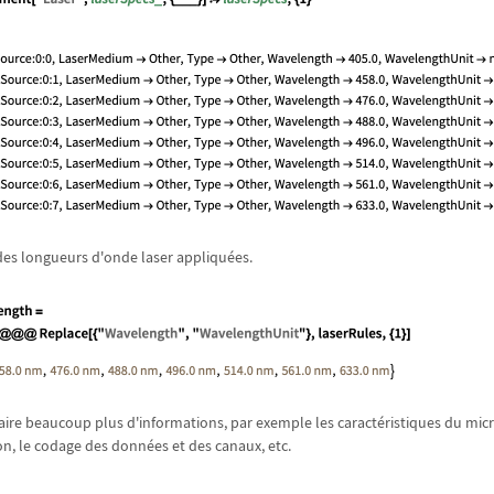
 des longueurs d'onde laser appliqu
é
es.
traire beaucoup plus d'informations, par exemple les caract
é
ristiques du micr
ion, le codage des donn
é
es et des canaux, etc.