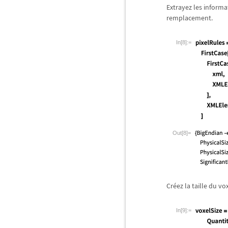
Extrayez les informa
remplacement.
In[8]:=
Out[8]=
Cr
é
ez la taille du v
In[9]:=