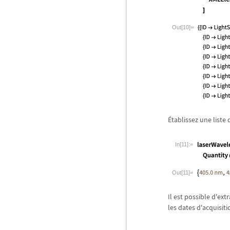
Out[10]=
É
tablissez une liste
In[11]:=
Out[11]=
Il est possible d'ex
les dates d'acquisit