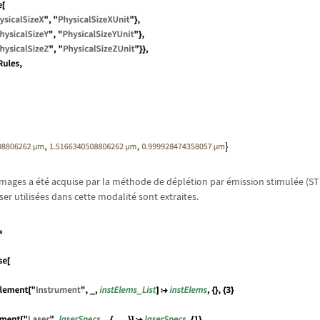
'images a
é
t
é
acquise par la m
é
thode de d
é
pl
é
tion par
é
mission stimul
é
e (ST
er utilis
é
es dans cette modalit
é
sont extraites.