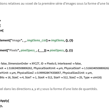
tions relatives au voxel de la premi
è
re s
é
rie d'images sous la forme d'une lis
oxel dans les directions
,
et
sous la forme d'une liste de quantit
é
s.