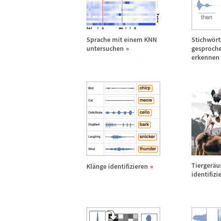
Sprache mit einem KNN
Stichw
ö
rt
untersuchen
gesproch
erkennen
Tierger
ä
u
Kl
ä
nge identifizieren
identifizi