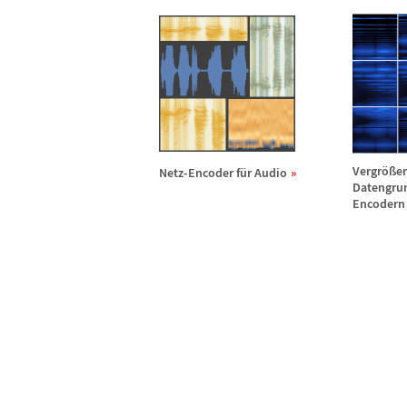
Vergr
ö
ß
e
Netz-Encoder f
ü
r Audio
Datengrun
Encodern