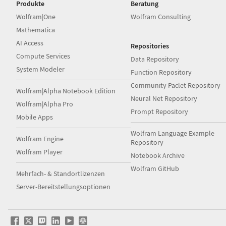
Produkte
Beratung
Wolfram|One
Wolfram Consulting
Mathematica
AI Access
Repositories
Compute Services
Data Repository
System Modeler
Function Repository
Community Paclet Repository
Wolfram|Alpha Notebook Edition
Neural Net Repository
Wolfram|Alpha Pro
Prompt Repository
Mobile Apps
Wolfram Language Example
Wolfram Engine
Repository
Wolfram Player
Notebook Archive
Wolfram GitHub
Mehrfach- & Standortlizenzen
Server-Bereitstellungsoptionen