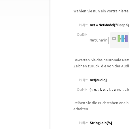
W
ä
hlen Sie nun ein vortrainier
In[3]:=
Out[3]=
Bewerten Sie das neuronale Netz
Zeichen zur
ü
ck, die von der Au
In[4]:=
Out[4]=
Reihen Sie die Buchstaben anein
erhalten.
In[5]:=