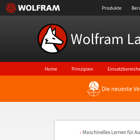
Produkte
Ber
Wolfram L
Home
Prinzipien
Einsatzbereich
Die neueste Ve
Maschinelles Lernen f
ü
r A