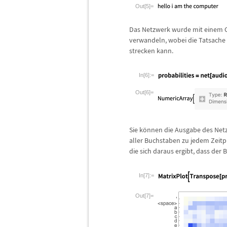
Out[5]=
Das Netzwerk wurde mit einem CT
verwandeln, wobei die Tatsache
strecken kann.
In[6]:=
Out[6]=
Sie k
ö
nnen die Ausgabe des Netz
aller Buchstaben zu jedem Zeitpu
die sich daraus ergibt, dass der 
In[7]:=
Out[7]=