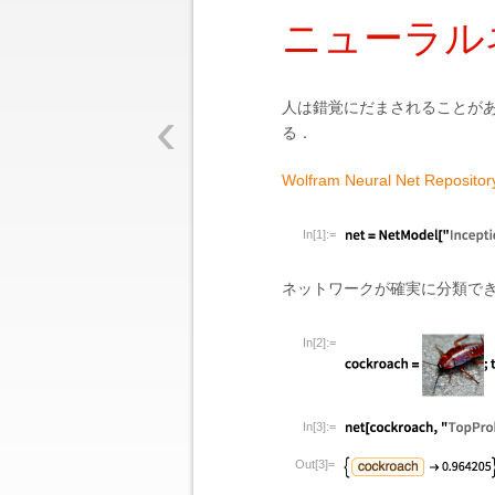
ニューラル
‹
人は錯覚にだまされることが
る．
Wolfram Neural Net Repositor
In[1]:=
ネットワークが確実に分類でき
In[2]:=
In[3]:=
Out[3]=