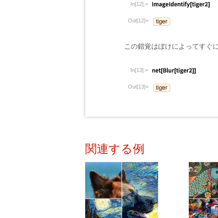
In[12]:=
Out[12]=
この錯覚はぼけによってすぐ
In[13]:=
Out[13]=
関連する例