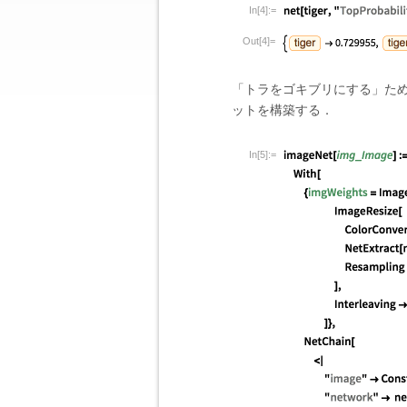
In[4]:=
Out[4]=
「トラをゴキブリにする」た
ットを構築する．
In[5]:=