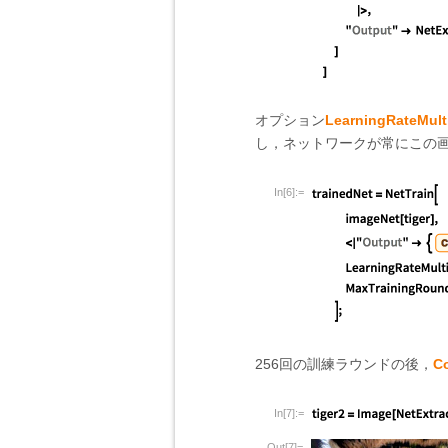
オプション
LearningRateMulti
し，ネットワークが常にこの
In[6]:=
256回の訓練ラウンドの後，
C
In[7]:=
Out[7]=