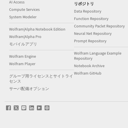
AI Access
リポジトリ
Compute Services
Data Repository
System Modeler
Function Repository
Community Paclet Repository
Wolfram|Alpha Notebook Edition
Neural Net Repository
Wolfram|Alpha Pro
Prompt Repository
モバイルアプリ
Wolfram Language Example
Wolfram Engine
Repository
Wolfram Player
Notebook Archive
Wolfram GitHub
グループ用ライセンスとサイトライ
センス
サーバ配備オプション