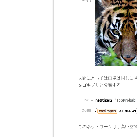
人間にとっては画像は同じに見
をゴキブリと分類する．
In[8]:=
Out[8]=
このネットワークは，高い空