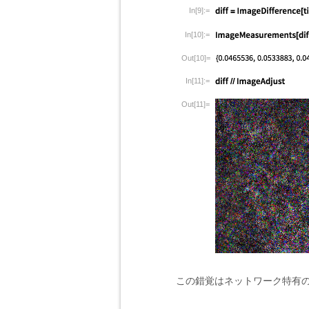
In[9]:=
In[10]:=
Out[10]=
In[11]:=
Out[11]=
この錯覚はネットワーク特有