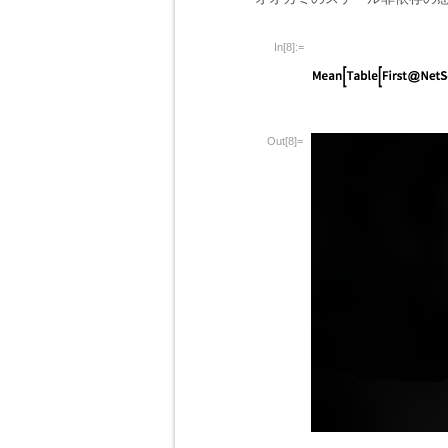
In[8]:=
Out[8]=