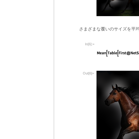
さまざまな覆いのサイズを平
In[6]:=
Out[6]=