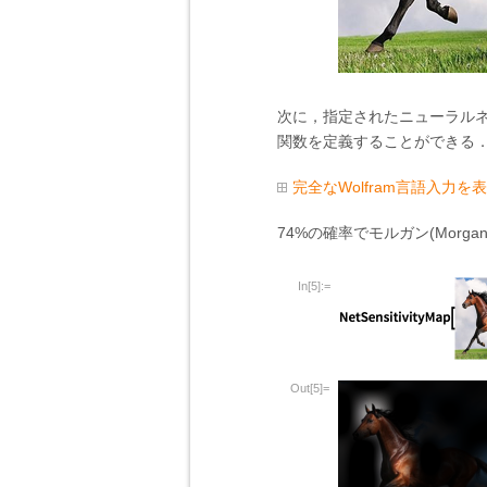
次に，指定されたニューラル
関数を定義することができる
完全なWolfram言語入力を
74%の確率でモルガン(Mor
In[5]:=
Out[5]=