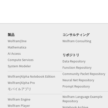
製品
コンサルティング
Wolfram|One
Wolfram Consulting
Mathematica
AI Access
リポジトリ
Compute Services
Data Repository
System Modeler
Function Repository
Community Paclet Repository
Wolfram|Alpha Notebook Edition
Neural Net Repository
Wolfram|Alpha Pro
Prompt Repository
モバイルアプリ
Wolfram Language Example
Wolfram Engine
Repository
Wolfram Player
Notebook Archive