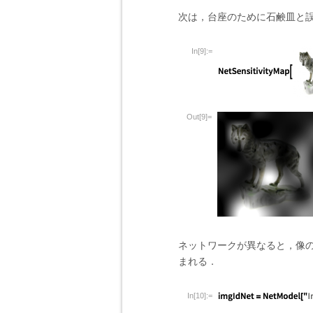
次は，台座のために石鹸皿と
In[9]:=
Out[9]=
ネットワークが異なると，像
まれる．
In[10]:=