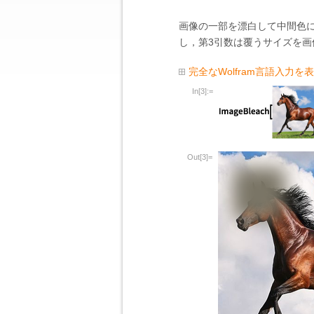
画像の一部を漂白して中間色
し，第3引数は覆うサイズを画
完全なWolfram言語入力を
In[3]:=
Out[3]=