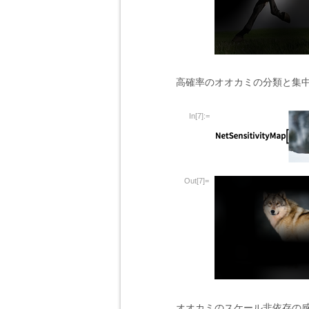
高確率のオオカミの分類と集
In[7]:=
Out[7]=
オオカミのスケール非依存の