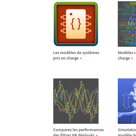
Les mod
è
les de syst
è
mes
Mod
è
les 
pris en charge
charge
Comparez les performances
Simulatio
des filtres IIR d
é
ploy
é
s
mod
è
le 