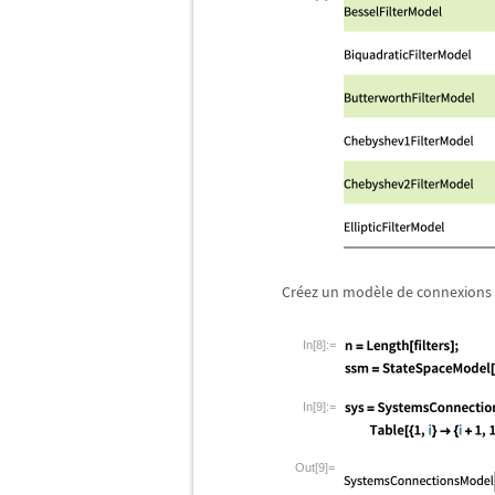
Cr
é
ez un mod
è
le de connexions
In[8]:=
In[9]:=
Out[9]=