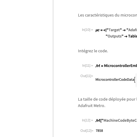
Les caract
é
ristiques du microcon
In[10]:=
Int
é
grez le code.
In[11]:=
Out[11]=
La taille de code d
é
ploy
é
e pour 
Adafruit Metro.
In[12]:=
Out[12]=