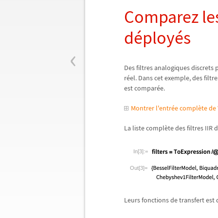
Comparez les
d
é
ploy
é
s
‹
Des filtres analogiques discrets
r
é
el. Dans cet exemple, des filtre
est compar
é
e.
Montrer l'entrée complète d
La liste compl
è
te des filtres II
In[3]:=
Out[3]=
Leurs fonctions de transfert est 