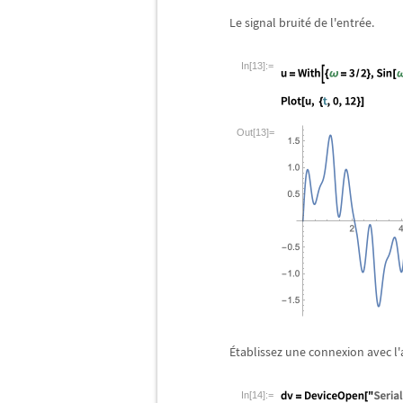
Le signal bruit
é
de l'entr
é
e.
In[13]:=
Out[13]=
É
tablissez une connexion avec l'
In[14]:=