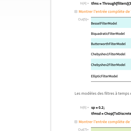
In[4]:=
Montrer l'entrée complète d
Out[5]=
Les mod
è
les des filtres
à
temps d
In[6]:=
Montrer l'entrée complète d
Out[7]=