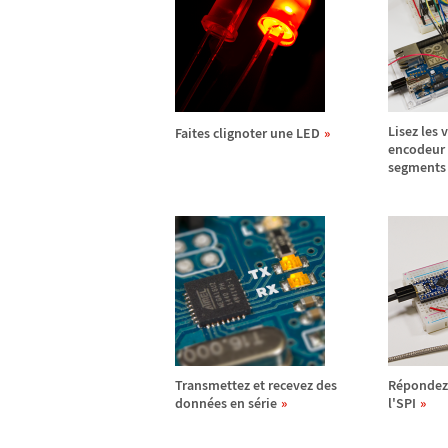
Lisez les 
Faites clignoter une LED
encodeur
segments
Transmettez et recevez des
R
é
pondez
donn
é
es en s
é
rie
l'SPI