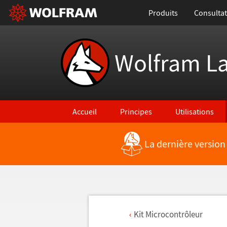
Produits
Consultat
Wolfram L
Accueil
Principes
Utilisations
La dernière version
Kit Microcontr
ô
leur