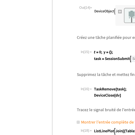
Out[14]=
Cr
é
ez une t
â
che planifi
é
e pour e
In[15]:=
Supprimez la t
â
che et mettez fi
In[16]:=
Tracez le signal bruit
é
de l'entr
é
Montrer l'entrée complète d
In[18]:=