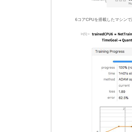
6コアCPUを搭載したマシン
In[5]:=