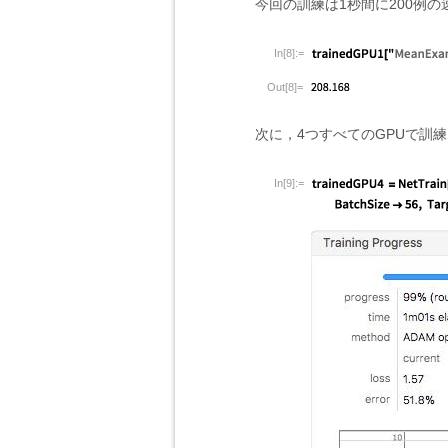
今回の訓練は1秒間に200例
In[8]:=
Out[8]=
次に，4つすべてのGPUで訓
In[9]:=