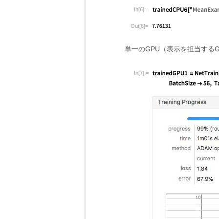
In[6]:=
Out[6]=
単一のGPU（表示を担当する
In[7]:=