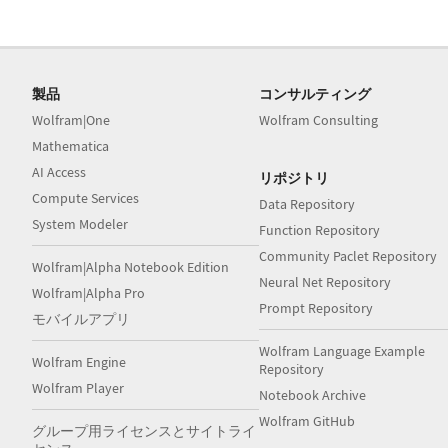
製品
コンサルティング
Wolfram|One
Wolfram Consulting
Mathematica
AI Access
リポジトリ
Compute Services
Data Repository
System Modeler
Function Repository
Community Paclet Repository
Wolfram|Alpha Notebook Edition
Neural Net Repository
Wolfram|Alpha Pro
Prompt Repository
モバイルアプリ
Wolfram Language Example
Wolfram Engine
Repository
Wolfram Player
Notebook Archive
Wolfram GitHub
グループ用ライセンスとサイトライ