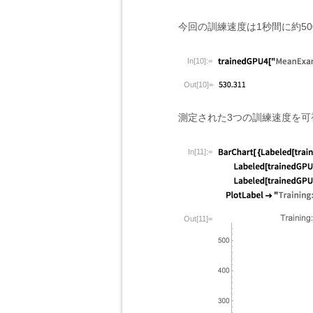
今回の訓練速度は1秒間に約50
In[10]:=
Out[10]=
測定された3つの訓練速度を可
In[11]:=
Out[11]=