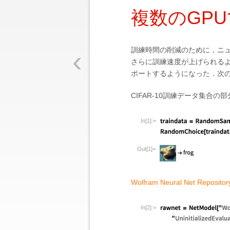
複数のGP
‹
訓練時間の削減のために，ニュー
さらに訓練速度が上げられるよ
ポートするようになった．次の例では
CIFAR-10訓練データ集合
In[1]:=
Out[1]=
Wolfram Neural Net Repositor
In[2]:=