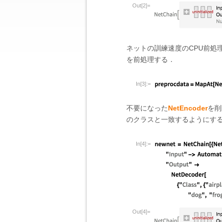
Out[2]=
ネットの訓練速度のCPU前処
を前処理する．
In[3]:=
不要になった
NetEncoder
を削
のクラスと一致するようにす
In[4]:=
Out[4]=