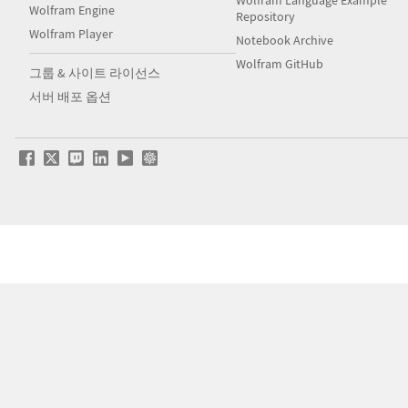
Wolfram Language Example
Wolfram Engine
Repository
Wolfram Player
Notebook Archive
Wolfram GitHub
그룹 & 사이트 라이선스
서버 배포 옵션