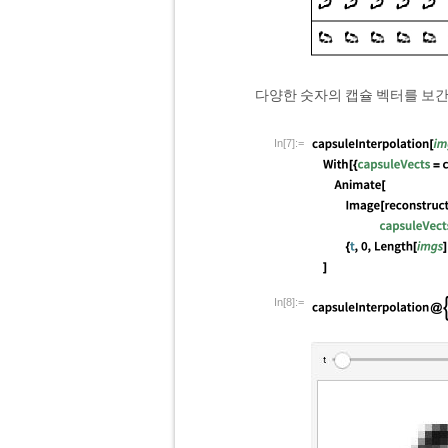
다양한 숫자의 캡슐 벡터를 보
In[7]:=
In[8]:=