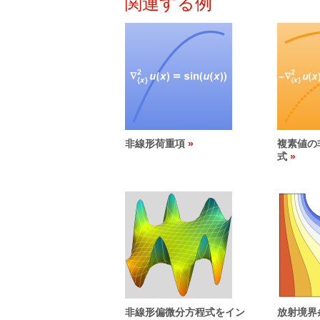
関連する例
非線形荷重項
複素値の
式
非線形偏微分方程式をイン
放射境界