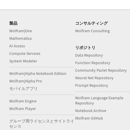
製品
コンサルティング
Wolfram|One
Wolfram Consulting
Mathematica
AI Access
リポジトリ
Compute Services
Data Repository
System Modeler
Function Repository
Community Paclet Repository
Wolfram|Alpha Notebook Edition
Neural Net Repository
Wolfram|Alpha Pro
Prompt Repository
モバイルアプリ
Wolfram Language Example
Wolfram Engine
Repository
Wolfram Player
Notebook Archive
Wolfram GitHub
グループ用ライセンスとサイトライ
センス