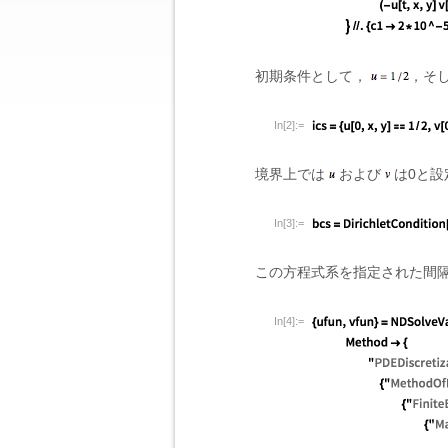
初期条件として，
，そ
In[2]:=
境界上では
および
は0と設
In[3]:=
この方程式系を指定された間
In[4]:=