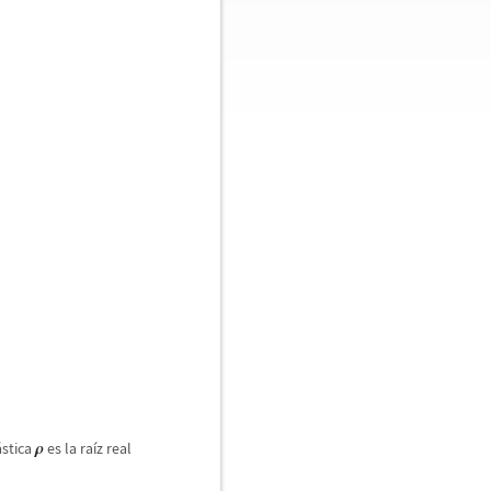
á
stica
es la ra
í
z real
ρ