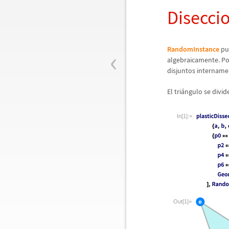
Diseccio
‹
RandomInstance
pue
algebraicamente. Po
disjuntos internam
El tri
á
ngulo se divide
In[1]:=
Out[1]=