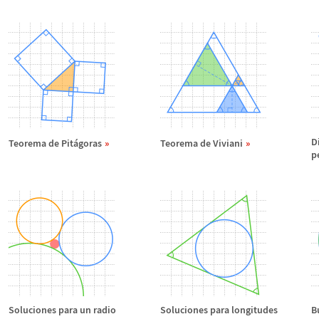
D
Teorema de Pit
á
goras
Teorema de Viviani
p
Soluciones para un radio
Soluciones para longitudes
B