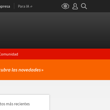
presa
Para IA
Comunidad
cubra las novedades
»
utos más recientes