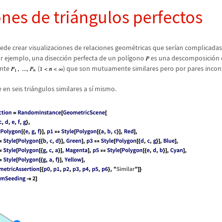
nes de tri
á
ngulos perfectos
de crear visualizaciones de relaciones geom
é
tricas que ser
í
an complicadas 
r ejemplo, una disecci
ó
n perfecta de un pol
í
gono
es una descomposici
ó
n
ente
(
) que son mutuamente similares pero por pares incon
 en seis tri
á
ngulos similares a s
í
mismo.