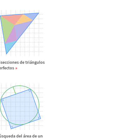
isecciones de tri
á
ngulos
erfectos
ú
squeda del
á
rea de un