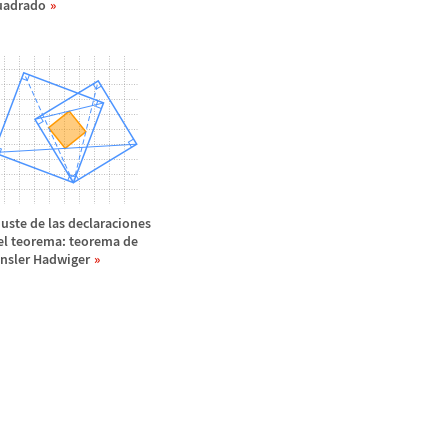
uadrado
juste de las declaraciones
el teorema: teorema de
insler Hadwiger