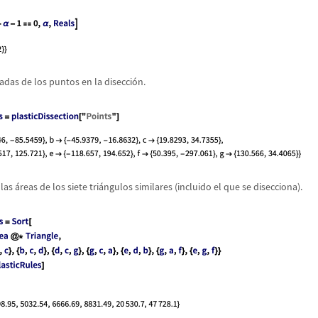
adas de los puntos en la disecci
ó
n.
 las
á
reas de los siete tri
á
ngulos similares (incluido el que se disecciona).