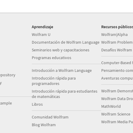
Aprendizaje
Recursos público
Wolfram U
Wolfram|Alpha
Documentación de Wolfram Language
Wolfram Problem
Seminarios web y capacitaciones
Desafíos Wolfram
Programas educativos
Computer-Based 
Introducción a Wolfram Language
Pensamiento com
pository
Introducción rápida para
Aventuras comput
y
programadores
Wolfram Demonstr
Introducción rápida para estudiantes
de matemáticas
Wolfram Data Dr
xample
Libros
MathWorld
Wolfram Science
Comunidad Wolfram
Wolfram Media Pu
Blog Wolfram