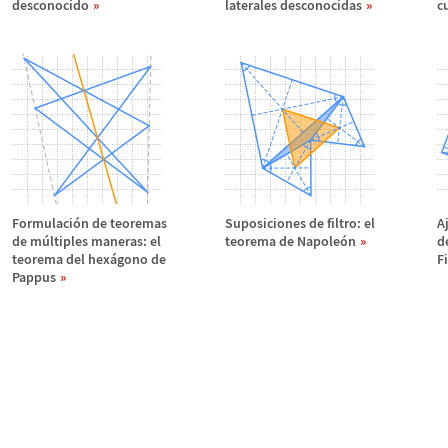
desconocido
laterales desconocidas
c
Formulaci
ó
n de teoremas
Suposiciones de filtro: el
A
de m
ú
ltiples maneras: el
teorema de Napole
ó
n
d
teorema del hex
á
gono de
F
Pappus