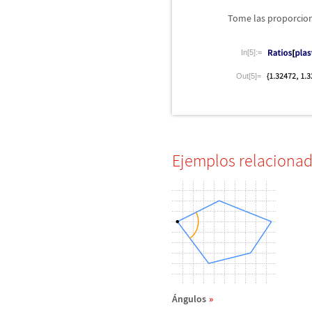
Tome las proporcio
In[5]:=
Out[5]=
Ejemplos relaciona
Á
ngulos