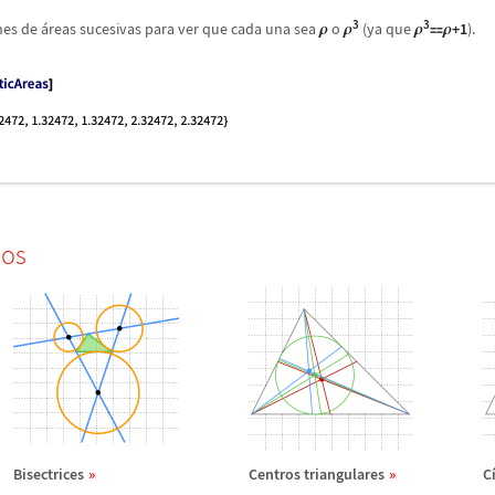
3
3
nes de
á
reas sucesivas para ver que cada una sea
o
(ya que
+1
).
ρ
ρ
ρ

ρ
dos
Bisectrices
Centros triangulares
C