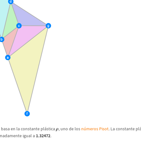
 basa en la constante pl
á
stica
, uno de los
n
ú
meros Pisot
. La constante pl
ρ
imadamente igual a
1.32472
.