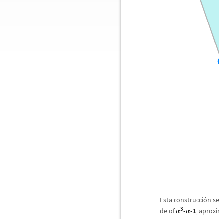
Esta construcci
ó
n se
3
de of
-
-1
, aprox
α
α