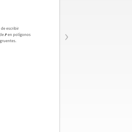
›
de escribir
 de
en pol
í
gonos
gruentes.