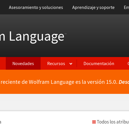
Asesoramiento y soluciones
Aprendizaje y soporte
Em
m Language
™
Novedades
Recursos
Documentación
 reciente de Wolfram Language es la versión 15.0.
Des
a
Todos los atrib