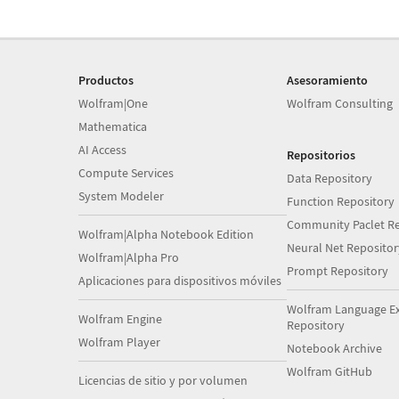
Productos
Asesoramiento
Wolfram|One
Wolfram Consulting
Mathematica
AI Access
Repositorios
Compute Services
Data Repository
System Modeler
Function Repository
Community Paclet Re
Wolfram|Alpha Notebook Edition
Neural Net Repositor
Wolfram|Alpha Pro
Prompt Repository
Aplicaciones para dispositivos móviles
Wolfram Language E
Wolfram Engine
Repository
Wolfram Player
Notebook Archive
Wolfram GitHub
Licencias de sitio y por volumen