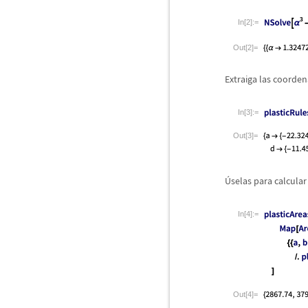
In[2]:=
Out[2]=
Extraiga las coorden
In[3]:=
Out[3]=
Ú
selas para calcular
In[4]:=
Out[4]=