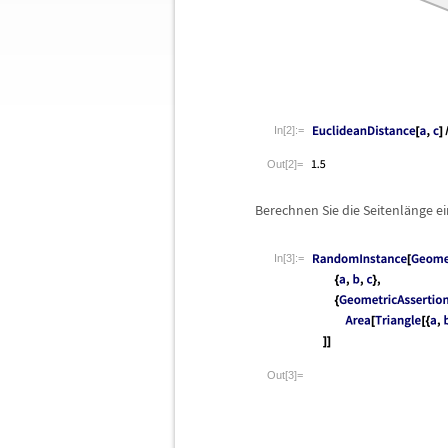
In[2]:=
Out[2]=
Berechnen Sie die Seitenl
ä
nge e
In[3]:=
Out[3]=