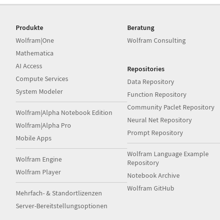
Produkte
Beratung
Wolfram|One
Wolfram Consulting
Mathematica
AI Access
Repositories
Compute Services
Data Repository
System Modeler
Function Repository
Community Paclet Repository
Wolfram|Alpha Notebook Edition
Neural Net Repository
Wolfram|Alpha Pro
Prompt Repository
Mobile Apps
Wolfram Language Example
Wolfram Engine
Repository
Wolfram Player
Notebook Archive
Wolfram GitHub
Mehrfach- & Standortlizenzen
Server-Bereitstellungsoptionen