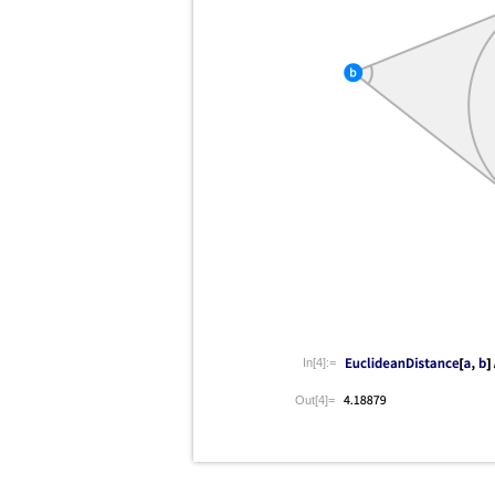
In[4]:=
Out[4]=