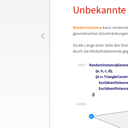
Unbekannte 
‹
RandomInstance
kann verwende
geometrischen Einschr
ä
nkungen
Da die L
ä
nge einer Seite des Dre
durch die Winkelhalbierende geg
In[1]:=
Out[1]=