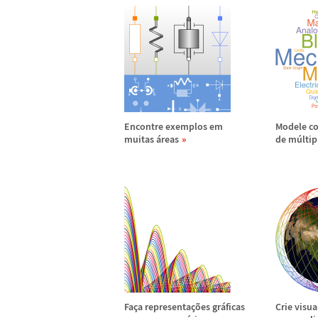
Encontre exemplos em
Modele c
muitas
á
reas
de m
ú
lti
Fa
ç
a representa
ç
õ
es gr
á
ficas
Crie visua