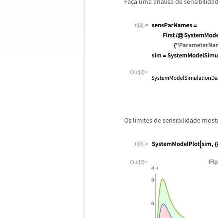
Fa
ç
a uma an
á
lise de sensibilida
In[2]:=
Out[2]=
Os limites de sensibilidade mos
In[3]:=
Out[3]=