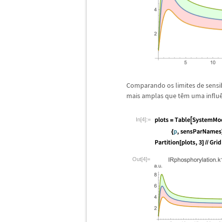
Comparando os limites de sensib
mais amplas que t
ê
m uma influ
In[4]:=
Out[4]=