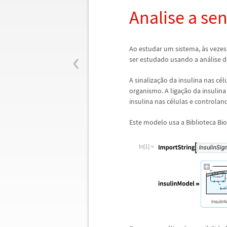
Analise a sen
‹
Ao estudar um sistema,
à
s veze
ser estudado usando a an
á
lise 
A sinaliza
ç
ã
o da insulina nas c
é
l
organismo. A liga
ç
ã
o da insulina
insulina nas c
é
lulas e controlan
Este modelo usa a Biblioteca B
In[1]:=