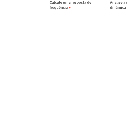
Calcule uma resposta de
Analise a 
frequ
ê
ncia
din
â
mica