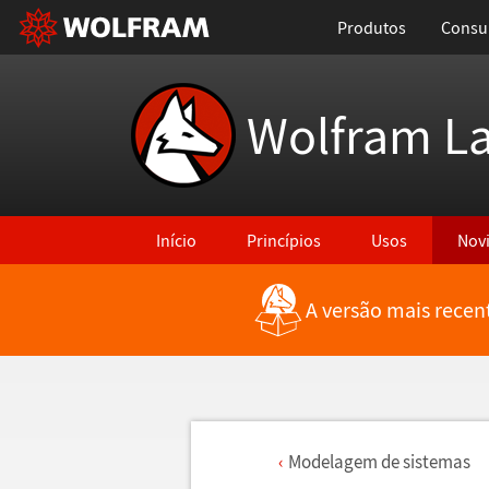
Produtos
Consul
Wolfram L
Início
Princípios
Usos
Nov
A versão mais recen
Modelagem de sistemas