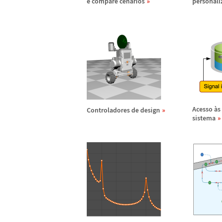
e compare cen
á
rios
personali
Acesso
à
s
Controladores de design
sistema