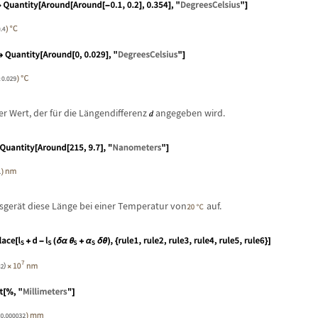
der Wert, der f
ü
r die L
ä
ngendifferenz
angegeben wird.
sger
ä
t diese L
ä
nge bei einer Temperatur von
auf.