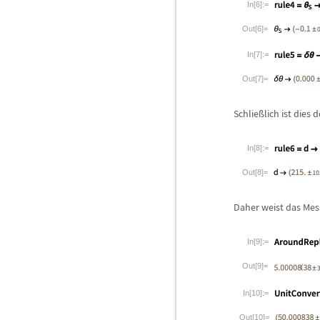
In[6]:=
Out[6]=
In[7]:=
Out[7]=
Schlie
ß
lich ist dies 
In[8]:=
Out[8]=
Daher weist das Mes
In[9]:=
Out[9]=
In[10]:=
Out[10]=