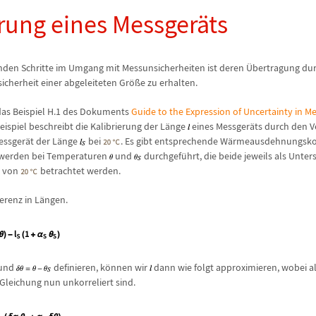
erung eines Messger
ä
ts
nden Schritte im Umgang mit Messunsicherheiten ist deren
Ü
bertragung du
icherheit einer abgeleiteten Gr
ö
ß
e zu erhalten.
das Beispiel H.1 des Dokuments
Guide to the Expression of Uncertainty in 
Beispiel beschreibt die Kalibrierung der L
ä
nge
eines Messger
ä
ts durch den V
essger
ä
t der L
ä
nge
bei
. Es gibt entsprechende W
ä
rmeausdehnungskoe
 werden bei Temperaturen
und
durchgef
ü
hrt, die beide jeweils als Unter
r von
betrachtet werden.
ferenz in L
ä
ngen.
und
definieren, k
ö
nnen wir
dann wie folgt approximieren, wobei al
 Gleichung nun unkorreliert sind.