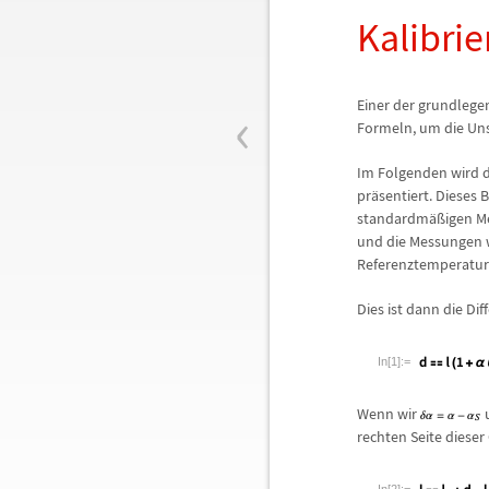
Kalibri
‹
Einer der grundlege
Formeln, um die Uns
Im Folgenden wird 
pr
ä
sentiert. Dieses 
standardm
ä
ß
igen M
und die Messungen
Referenztemperatu
Dies ist dann die Dif
In[1]:=
Wenn wir
rechten Seite dieser