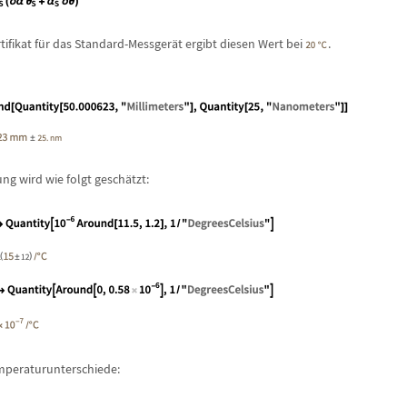
ifikat f
ü
r das Standard-Messger
ä
t ergibt diesen Wert bei
.
g wird wie folgt gesch
ä
tzt:
mperaturunterschiede: