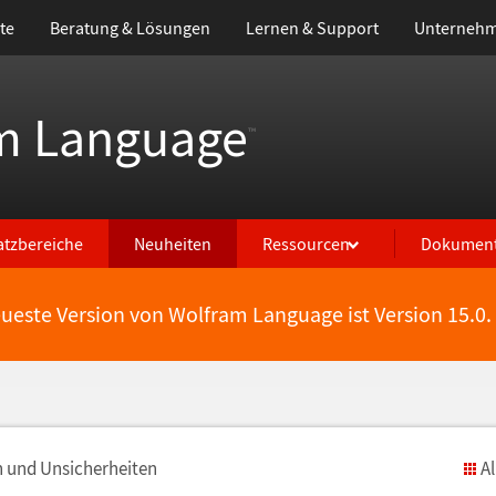
te
Beratung & Lösungen
Lernen & Support
Unterneh
m Language
™
atzbereiche
Neuheiten
Ressourcen
Dokument
eueste Version von Wolfram Language ist Version 15.0.
n und Unsicherheiten
A