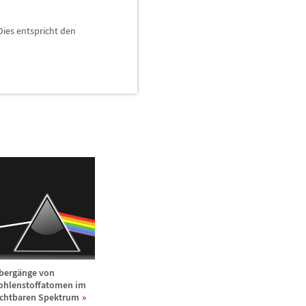
Dies entspricht den
berg
ä
nge von
ohlenstoffatomen im
ichtbaren Spektrum