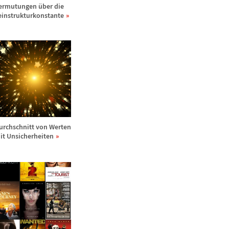
ermutungen
ü
ber die
einstrukturkonstante
urchschnitt von Werten
it Unsicherheiten