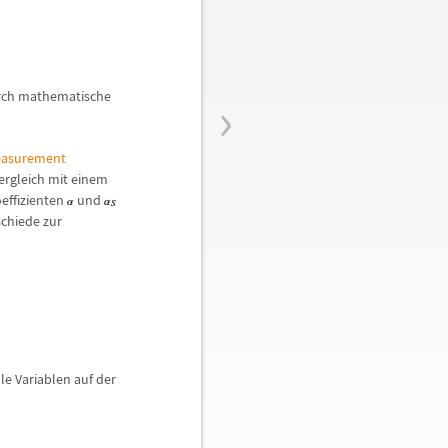
›
rch mathematische
Measurement
ergleich mit einem
ffizienten
und
schiede zur
le Variablen auf der