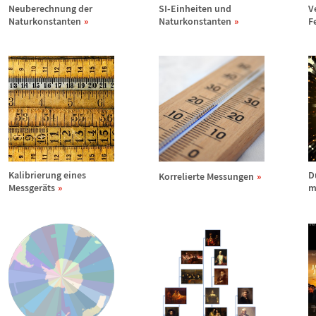
Neuberechnung der
SI-Einheiten und
V
Naturkonstanten
Naturkonstanten
F
Kalibrierung eines
D
Korrelierte Messungen
Messger
ä
ts
m