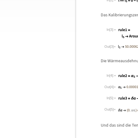
In[2]:=
Das Kalibrierungszert
In[3]:=
Out[3]=
Die W
ä
rmeausdehnun
In[4]:=
Out[4]=
In[5]:=
Out[5]=
Und das sind die Te