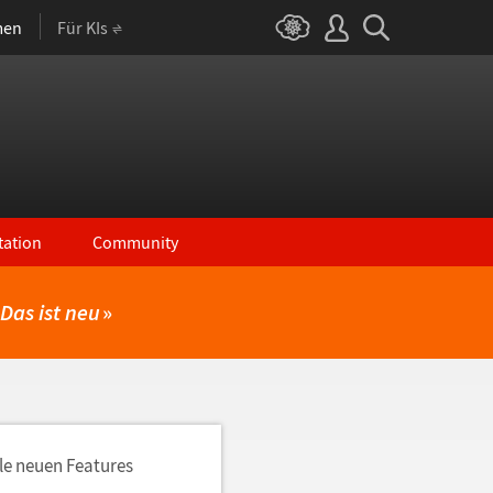
men
Für KIs
ation
Community
Das ist neu
»
lle neuen Features