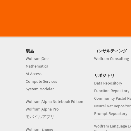
製品
コンサルティング
Wolfram|One
Wolfram Consulting
Mathematica
AI Access
リポジトリ
Compute Services
Data Repository
System Modeler
Function Repository
Community Paclet Re
Wolfram|Alpha Notebook Edition
Neural Net Repositor
Wolfram|Alpha Pro
Prompt Repository
モバイルアプリ
Wolfram Language E
Wolfram Engine