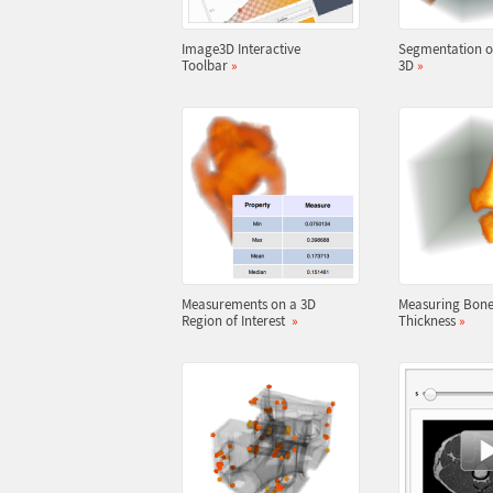
Image3D Interactive
Segmentation of
Toolbar
»
3D
»
Measurements on a 3D
Measuring Bon
Region of Interest
»
Thickness
»