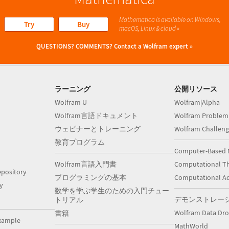
Mathematica is available on Windows,
Try
Buy
macOS, Linux & cloud »
QUESTIONS? COMMENTS?
Contact a Wolfram expert »
ラーニング
公開リソース
Wolfram U
Wolfram|Alpha
Wolfram言語ドキュメント
Wolfram Problem
ウェビナーとトレーニング
Wolfram Challeng
教育プログラム
Computer-Based 
Wolfram言語入門書
Computational Th
pository
プログラミングの基本
Computational A
y
数学を学ぶ学生のための入門チュー
デモンストレー
トリアル
Wolfram Data Dr
書籍
xample
MathWorld