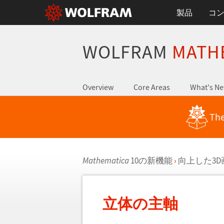
製品
コ
WOLFRAM
MATH
Overview
Core Areas
What's N
The
Mathematica
10の新機能
›
向上した3
立体の主軸