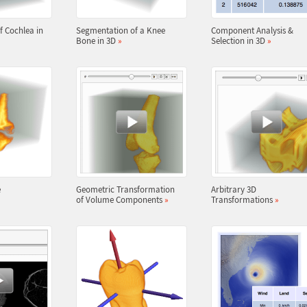
 Cochlea in
Segmentation of a Knee
Component Analysis &
Bone in 3D
»
Selection in 3D
»
e
Geometric Transformation
Arbitrary 3D
of Volume Components
»
Transformations
»