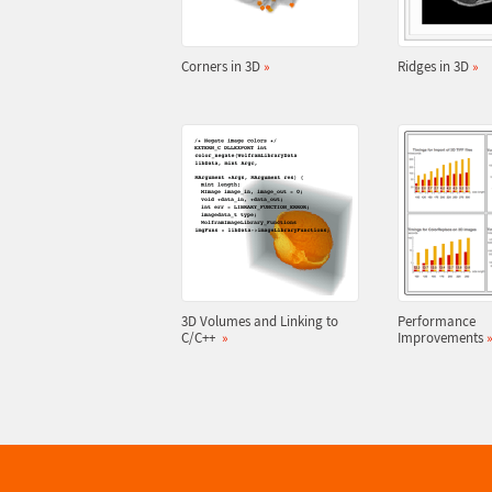
Corners in 3D
»
Ridges in 3D
»
3D Volumes and Linking to
Performance
C/C++
»
Improvements