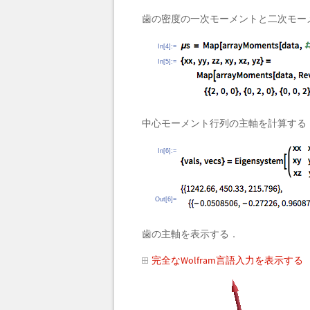
歯の密度の一次モーメントと二次モー
In[4]:=
In[5]:=
中心モーメント行列の主軸を計算する
In[6]:=
Out[6]=
歯の主軸を表示する．
完全なWolfram言語入力を表示する