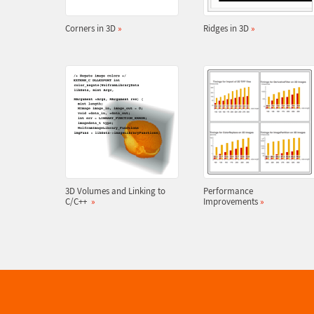
Corners in 3D
»
Ridges in 3D
»
3D Volumes and Linking to
Performance
C/C++
»
Improvements
»