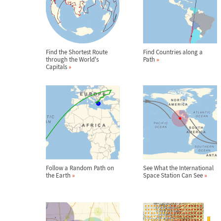
Find the Shortest Route
Find Countries along a
through the World's
Path
»
Capitals
»
Follow a Random Path on
See What the International
the Earth
»
Space Station Can See
»