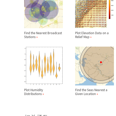
Find the Nearest Broadcast
Plot Elevation Data on a
Stations
»
Relief Map
»
Plot Humidity
Find the Seas Nearest a
Distributions
»
Given Location
»