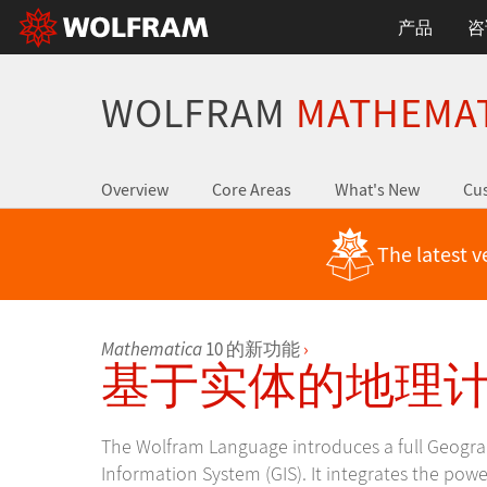
产品
咨
WOLFRAM
MATHEMA
Overview
Core Areas
What's New
Cus
The latest v
Mathematica
10 的新功能
›
基于实体的地理
The Wolfram Language introduces a full Geogra
Information System (GIS). It integrates the pow