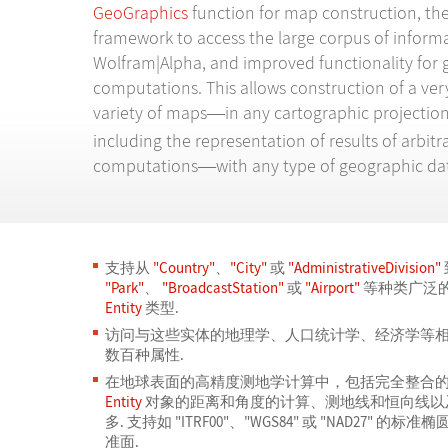
GeoGraphics
function for map construction, t
framework to access the large corpus of informa
Wolfram|Alpha, and improved functionality for 
computations. This allows construction of a ver
variety of maps
in any cartographic projectio
—
including the representation of results of arbitr
computations
with any type of geographic da
—
支持从
"Country"
、
"City"
或
"AdministrativeDivision"
"Park"
、
"BroadcastStation"
或
"Airport"
等种类广泛
Entity
类型.
访问与这些实体的地理学、人口统计学、经济学等
数百种属性.
在地球表面的高精度测地学计算中，包括完全整合
Entity
对象的距离和角度的计算、测地线和恒向线以
多. 支持如
"ITRF00"
、
"WGS84"
或
"NAD27"
的标准椭
准面.