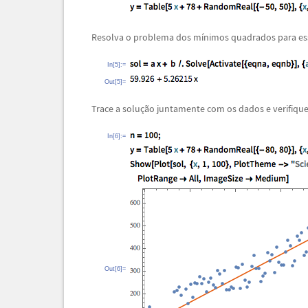
Resolva o problema dos m
í
nimos quadrados para es
In[5]:=
Out[5]=
Trace a solu
ç
ã
o juntamente com os dados e verifique
In[6]:=
Out[6]=