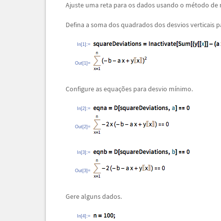
Ajuste uma reta para os dados usando o m
é
todo de
Defina a soma dos quadrados dos desvios verticais 
In[1]:=
Out[1]=
Configure as equa
ç
õ
es para desvio m
í
nimo.
In[2]:=
Out[2]=
In[3]:=
Out[3]=
Gere alguns dados.
In[4]:=