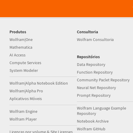
Produtos
Consultoria
Wolfram|One
Wolfram Consultoria
Mathematica
AI Access
Repositórios
Compute Services
Data Repository
System Modeler
Function Repository
Community Paclet Repository
Wolfram|Alpha Notebook Edition
Neural Net Repository
Wolfram|Alpha Pro
Prompt Repository
Aplicativos Móveis
Wolfram Language Example
Wolfram Engine
Repository
Wolfram Player
Notebook Archive
Wolfram GitHub
Licenças por volume & Site Licenses