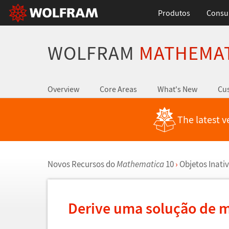
Produtos
Consul
WOLFRAM
MATHEMA
Overview
Core Areas
What's New
Cus
The latest v
Novos Recursos do
Mathematica
10
›
Objetos Inati
Derive uma solu
ç
ã
o de 