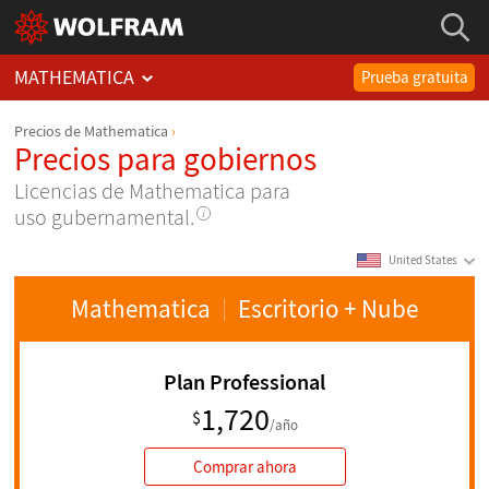
MATHEMATICA
Prueba gratuita
Precios de Mathematica
Precios para gobiernos
Licencias de Mathematica para
uso gubernamental.
United States
Mathematica
Escritorio
+ Nube
Plan Professional
1,720
$
/año
Comprar ahora