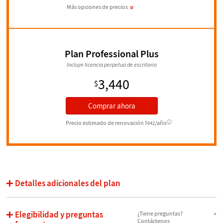
Más opciones de precios
Plan Professional Plus
Incluye licencia perpetua de escritorio
3,440
$
Comprar ahora
Precio estimado de renovación
/año
$
942
Detalles adicionales del plan
4
procesos de control por cada instalación de escritorio
Elegibilidad y preguntas
¿Tiene preguntas?
16
procesos de cálculo por cada instalación de escritorio
Contáctenos