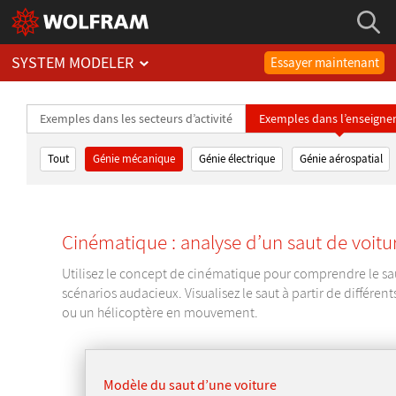
SYSTEM MODELER
Essayer maintenant
Exemples dans les secteurs d’activité
Exemples dans l’enseign
Tout
Génie mécanique
Génie électrique
Génie aérospatial
Cinématique : analyse d’un saut de voitu
Utilisez le concept de cinématique pour comprendre le sa
scénarios audacieux. Visualisez le saut à partir de différen
ou un hélicoptère en mouvement.
Modèle du saut d’une voiture