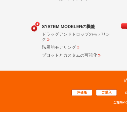
SYSTEM MODELERの機能
ドラッグアンドドロップのモデリン
グ
»
階層的モデリング
»
プロットとカスタムの可視化
»
W
評価版
ご購入
S
ご質問や