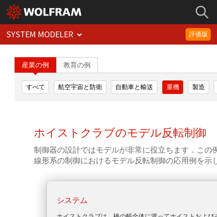
SYSTEM MODELER
評価版
産業の例
教育の例
すべて
航空宇宙と防衛
自動車と輸送
重機
製造
ホイストクラブのモデル反転制御
制御器の設計ではモデルが非常に役立ちます．この
線形系の制御におけるモデル反転制御の応用例を示
システム
ホイストクラブは，橋の幅全体に渡ってホイストおよび