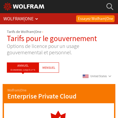
WOLFRAM
|
ONE
Essayez Wolfram|One
Tarifs de Wolfram|One
Tarifs pour le gouvernement
Options de licence pour un usage
gouvernemental et personnel.
ANNUEL
MENSUEL
ÉCONOMISEZ JUSQU'À 17 %
United States
Wolfram|One
Enterprise Private Cloud