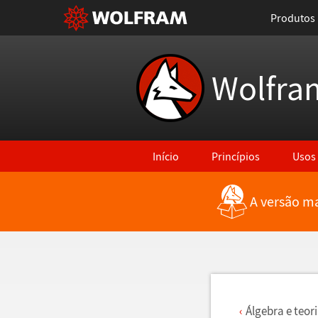
Produtos
Wolfra
Início
Princípios
Usos
A versão ma
Voltar para Últimas Novidades
Á
lgebra e teor