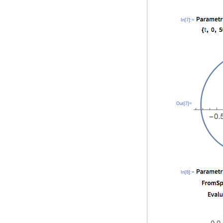
In[7]:=
Out[7]=
In[8]:=