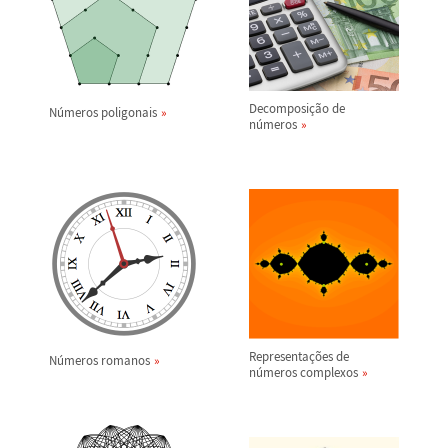
Decomposi
ç
ã
o de
N
ú
meros poligonais
n
ú
meros
Representa
ç
õ
es de
N
ú
meros romanos
n
ú
meros complexos