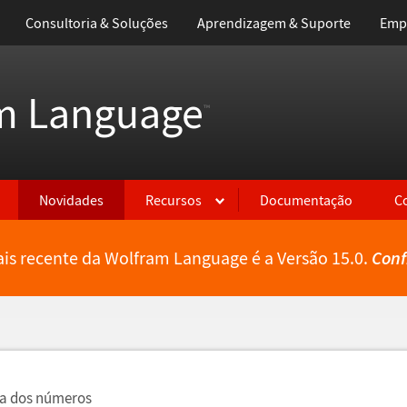
Consultoria & Soluções
Aprendizagem & Suporte
Emp
m Language
™
Novidades
Recursos
Documentação
C
is recente da Wolfram Language é a Versão 15.0.
Conf
ia dos n
ú
meros