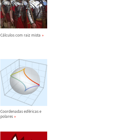
C
á
lculos com raiz mista
Coordenadas esf
é
ricas e
polares