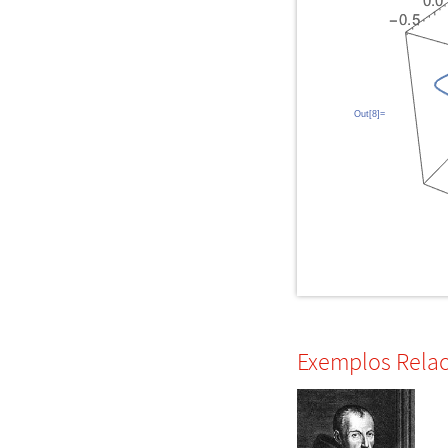
Out[8]=
Exemplos Rela