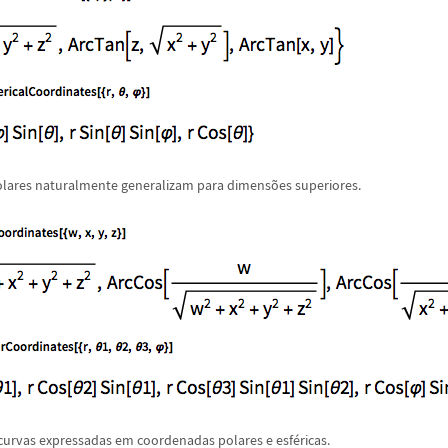
lares naturalmente generalizam para dimens
õ
es superiores.
 curvas expressadas em coordenadas polares e esf
é
ricas.