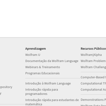
Aprendizagem
Recursos Público
Wolfram U
Wolfram|Alpha
Documentação da Wolfram Language
Wolfram Problem
Webinars & Treinamento
Wolfram Challeng
Programas Educacionais
Computer-Based 
Introdução à Wolfram Language
Computational Th
pository
Introdução rápida para
Computational A
y
programadores
Demonstrations P
Introdução rápida para estudantes de
matemática
Wolfram Data Dr