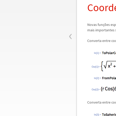
Coord
Novas fun
ç
õ
es esp
‹
mais importantes 
Converta entre coo
In[1]:=
Out[1]=
In[2]:=
Out[2]=
Converta entre coo
In[3]:=