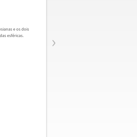
sianas e os dois
›
das esf
é
ricas.