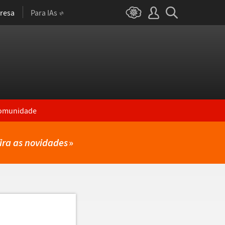
resa
Para IAs
omunidade
ira as novidades
»