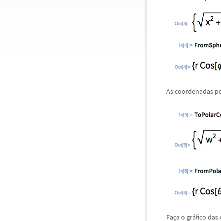
Out[3]=
In[4]:=
Out[4]=
As coordenadas po
In[5]:=
Out[5]=
In[6]:=
Out[6]=
Fa
ç
a o gr
á
fico das