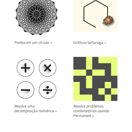
Pontos em um c
í
rculo
Gr
á
ficos tartaruga
Resolva uma
Resolva problemas
decomposi
ç
ã
o num
é
rica
combinat
ó
rios usando
Permanent