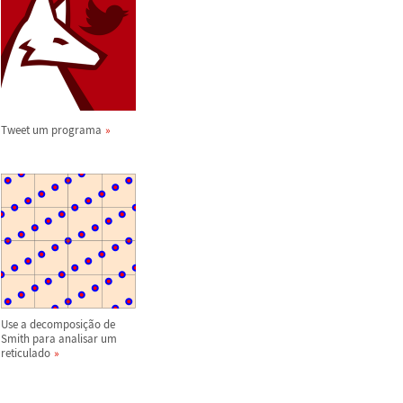
Tweet um programa
Use a decomposi
ç
ã
o de
Smith para analisar um
reticulado