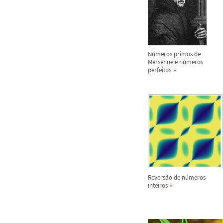
N
ú
meros primos de
Mersenne e n
ú
meros
perfeitos
Revers
ã
o de n
ú
meros
inteiros