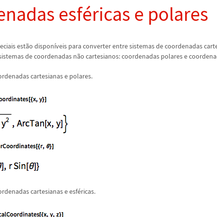
enadas esf
é
ricas e polares
eciais est
ã
o dispon
í
veis para converter entre sistemas de coordenadas carte
sistemas de coordenadas n
ã
o cartesianos: coordenadas polares e coordena
rdenadas cartesianas e polares.
rdenadas cartesianas e esf
é
ricas.