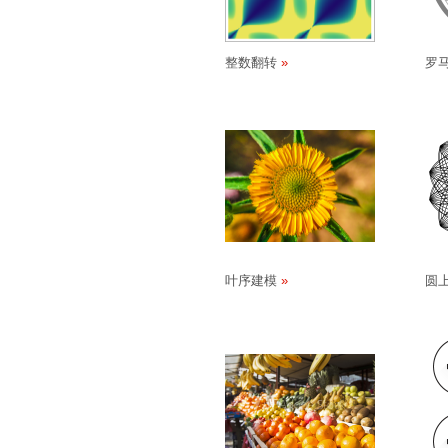
整数翻转
罗
叶序建模
圆