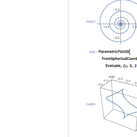
Out[7]=
In[8]:=
Out[8]=