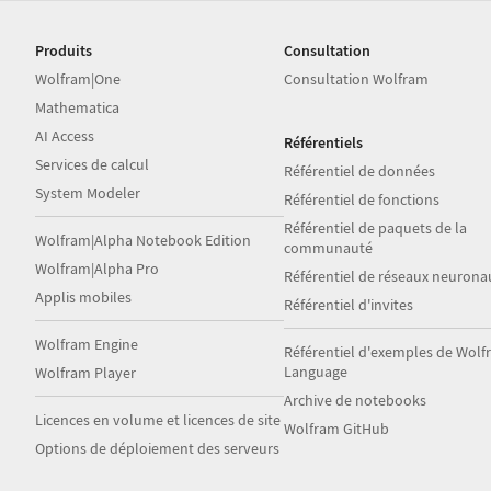
Produits
Consultation
Wolfram|One
Consultation Wolfram
Mathematica
AI Access
Référentiels
Services de calcul
Référentiel de données
System Modeler
Référentiel de fonctions
Référentiel de paquets de la
Wolfram|Alpha Notebook Edition
communauté
Wolfram|Alpha Pro
Référentiel de réseaux neurona
Applis mobiles
Référentiel d'invites
Wolfram Engine
Référentiel d'exemples de Wol
Language
Wolfram Player
Archive de notebooks
Licences en volume et licences de site
Wolfram GitHub
Options de déploiement des serveurs