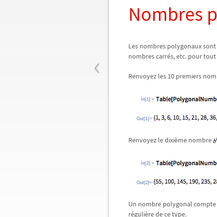
Nombres p
Les nombres polygonaux sont u
‹
nombres carrés, etc. pour tou
Renvoyez les 10 premiers nomb
In[1]:=
Out[1]=
Renvoyez le dixième nombre
In[2]:=
Out[2]=
Un nombre polygonal compte l
régulière de ce type.