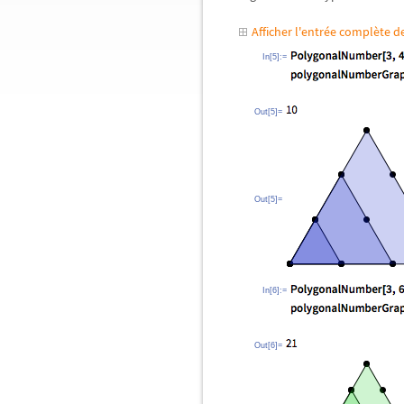
Afficher l'entrée complète 
In[5]:=
Out[5]=
Out[5]=
In[6]:=
Out[6]=