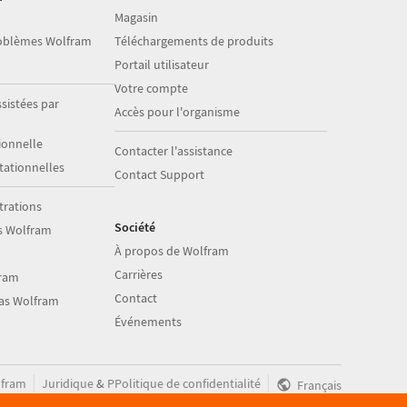
Magasin
roblèmes Wolfram
Téléchargements de produits
Portail utilisateur
Votre compte
sistées par
Accès pour l'organisme
onnelle
Contacter l'assistance
ationnelles
Contact Support
trations
Société
s Wolfram
À propos de Wolfram
Carrières
fram
Contact
ias Wolfram
Événements
|
|
fram
Juridique
&
PPolitique de confidentialité
Français