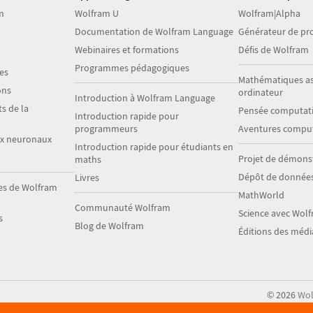
m
Wolfram U
Wolfram|Alpha
Documentation de Wolfram Language
Générateur de p
Webinaires et formations
Défis de Wolfram
Programmes pédagogiques
es
Mathématiques as
ons
ordinateur
Introduction à Wolfram Language
s de la
Pensée computati
Introduction rapide pour
programmeurs
Aventures comput
ux neuronaux
Introduction rapide pour étudiants en
Projet de démons
maths
Dépôt de donnée
Livres
es de Wolfram
MathWorld
Communauté Wolfram
Science avec Wol
s
Blog de Wolfram
Éditions des méd
©
2026
Wol