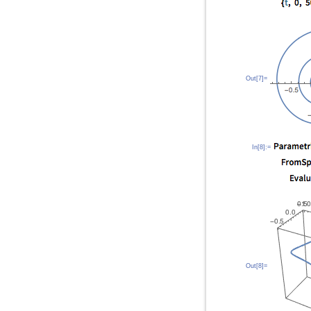
Out[7]=
In[8]:=
Out[8]=