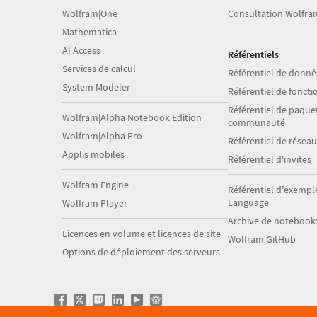
Wolfram|One
Consultation Wolfra
Mathematica
AI Access
Référentiels
Services de calcul
Référentiel de donné
System Modeler
Référentiel de foncti
Référentiel de paquet
Wolfram|Alpha Notebook Edition
communauté
Wolfram|Alpha Pro
Référentiel de résea
Applis mobiles
Référentiel d'invites
Wolfram Engine
Référentiel d'exempl
Language
Wolfram Player
Archive de notebook
Licences en volume et licences de site
Wolfram GitHub
Options de déploiement des serveurs