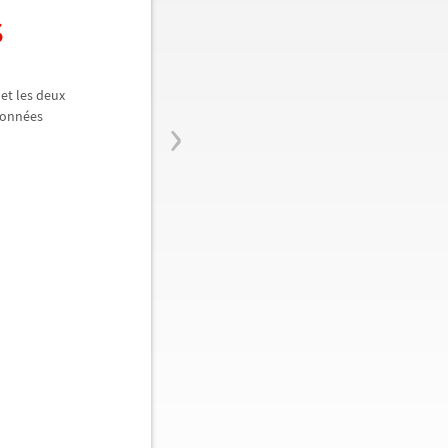
s
et les deux
›
données