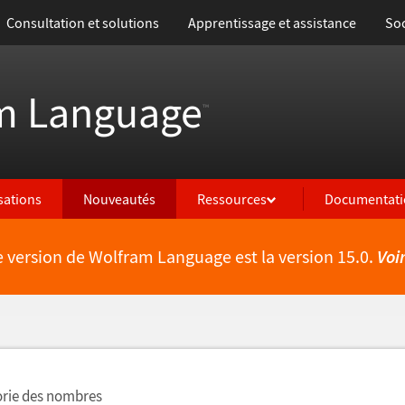
Consultation et solutions
Apprentissage et assistance
Soc
m Language
™
isations
Nouveautés
Ressources
Documentati
e version de Wolfram Language est la version 15.0.
Voi
lités
orie des nombres