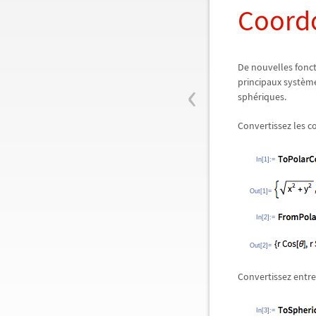
Coordo
De nouvelles fonct
‹
principaux systèm
sphériques.
Convertissez les c
In[1]:=
Out[1]=
In[2]:=
Out[2]=
Convertissez entre
In[3]:=