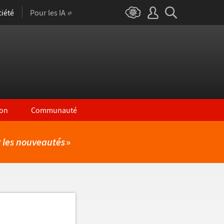
iété
Pour les IA
on
Communauté
r les nouveautés
»