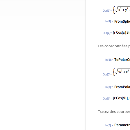
Out[3]=
In[4]:=
Out[4]=
Les coordonnées po
In[5]:=
Out[5]=
In[6]:=
Out[6]=
Tracez des courbe
In[7]:=