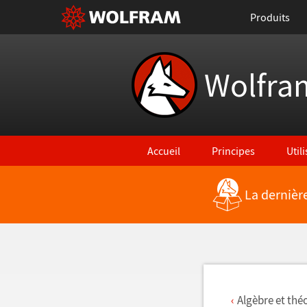
Produits
Wolfra
Accueil
Principes
Util
La dernièr
Retour vers les nouvelles fonctionna
Algèbre et thé