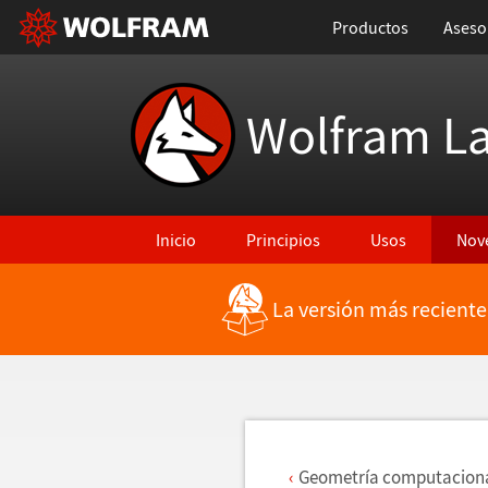
Productos
Aseso
Wolfram L
Inicio
Principios
Usos
Nov
La versión más reciente
Regresar a Características más recientes
Geometr
í
a computacion