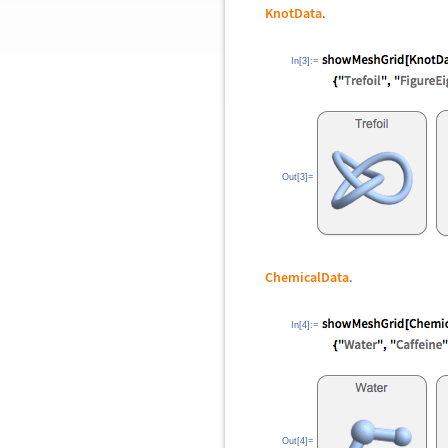
KnotData
.
In[3]:=
Out[3]=
ChemicalData
.
In[4]:=
Out[4]=