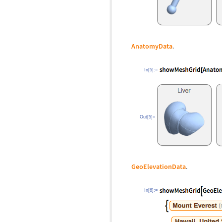
AnatomyData
.
In[5]:=
Out[5]=
GeoElevationData
.
In[6]:=