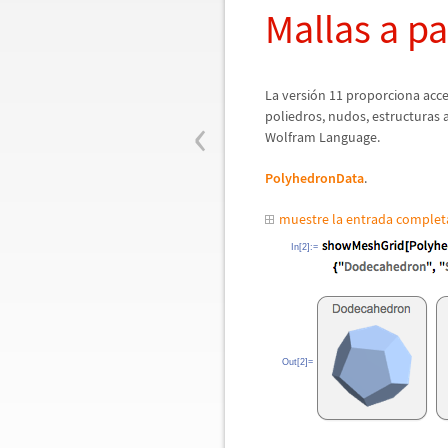
Mallas a pa
La versi
ó
n 11 proporciona acc
‹
poliedros, nudos, estructuras 
Wolfram Language.
PolyhedronData
.
muestre la entrada comple
In[2]:=
Out[2]=