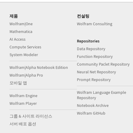
제품
컨설팅
Wolfram|One
Wolfram Consulting
Mathematica
AI Access
Repositories
Compute Services
Data Repository
System Modeler
Function Repository
Community Paclet Repository
Wolfram|Alpha Notebook Edition
Neural Net Repository
Wolfram|Alpha Pro
Prompt Repository
모바일 앱
Wolfram Language Example
Wolfram Engine
Repository
Wolfram Player
Notebook Archive
Wolfram GitHub
그룹 & 사이트 라이선스
서버 배포 옵션