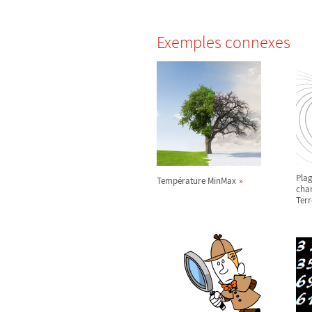
Exemples connexes
Plag
Température MinMax
cha
Terr