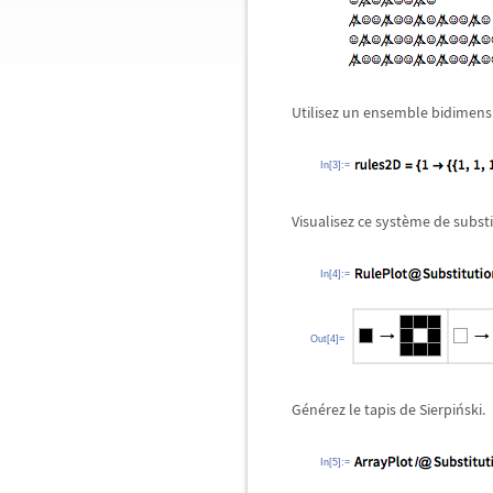
Utilisez un ensemble bidimensio
In[3]:=
Visualisez ce système de substi
In[4]:=
Out[4]=
Générez le tapis de Sierpiński.
In[5]:=