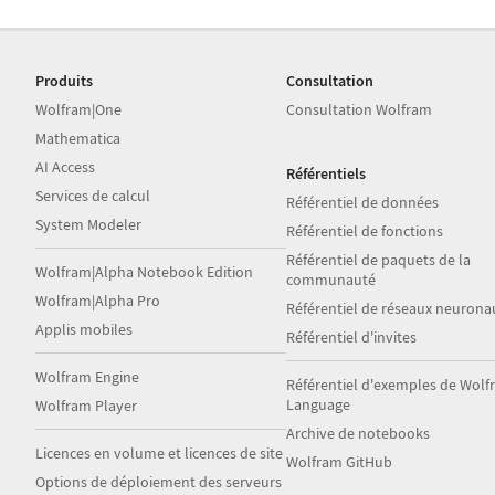
Produits
Consultation
Wolfram|One
Consultation Wolfram
Mathematica
AI Access
Référentiels
Services de calcul
Référentiel de données
System Modeler
Référentiel de fonctions
Référentiel de paquets de la
Wolfram|Alpha Notebook Edition
communauté
Wolfram|Alpha Pro
Référentiel de réseaux neurona
Applis mobiles
Référentiel d'invites
Wolfram Engine
Référentiel d'exemples de Wol
Language
Wolfram Player
Archive de notebooks
Licences en volume et licences de site
Wolfram GitHub
Options de déploiement des serveurs