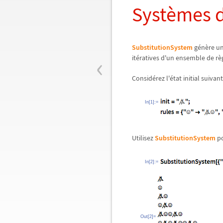
Systèmes d
SubstitutionSystem
génère une
‹
itératives d'un ensemble de rè
Considérez l'état initial suiva
In[1]:=
Utilisez
SubstitutionSystem
po
In[2]:=
Out[2]=