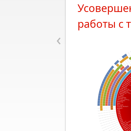
Усоверше
работы с 
‹