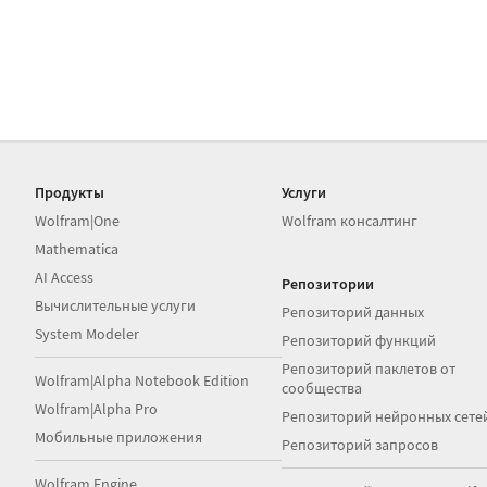
Продукты
Услуги
Wolfram|One
Wolfram консалтинг
Mathematica
AI Access
Репозитории
Вычислительные услуги
Репозиторий данных
System Modeler
Репозиторий функций
Репозиторий паклетов от
Wolfram|Alpha Notebook Edition
сообщества
Wolfram|Alpha Pro
Репозиторий нейронных сете
Мобильные приложения
Репозиторий запросов
Wolfram Engine