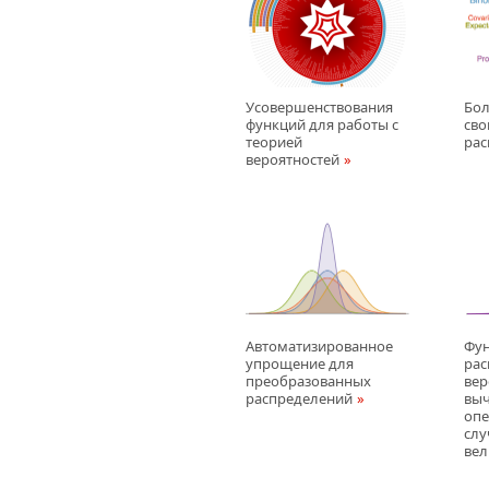
Усовершенствования
Бол
функций для работы с
сво
теорией
рас
вероятностей
Автоматизированное
Фу
упрощение для
рас
преобразованных
вер
распределений
вы
опе
сл
ве