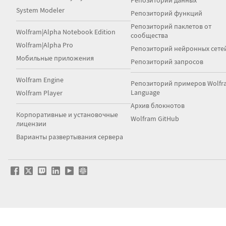
Репозиторий данных
System Modeler
Репозиторий функций
Репозиторий паклетов от
Wolfram|Alpha Notebook Edition
сообщества
Wolfram|Alpha Pro
Репозиторий нейронных сете
Мобильные приложения
Репозиторий запросов
Wolfram Engine
Репозиторий примеров Wolfr
Language
Wolfram Player
Архив блокнотов
Корпоративные и установочные
Wolfram GitHub
лицензии
Варианты развертывания сервера