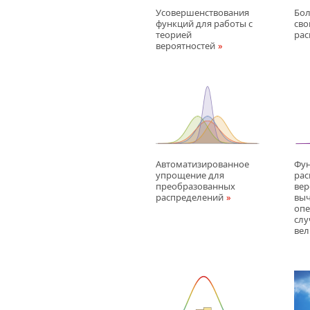
Усовершенствования
Бол
функций для работы с
сво
теорией
рас
вероятностей
Автоматизированное
Фу
упрощение для
рас
преобразованных
вер
распределений
вы
опе
сл
ве