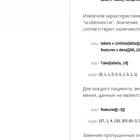
Извлечем характеристики
"особенности". Значения,
соответствуют наличию/о
In[2]:=
In[3]:=
Out[3]=
Для каждого пациента, ве
менее, данные не являет
In[4]:=
Out[4]=
Заменим пропущенные зн