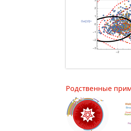
Out[10]=
Родственные при