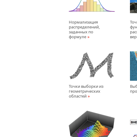
Нормализация
Точ
распределений,
фу
заданных по
рас
формуле
вер
Точки выборки из
Выб
геометрических
про
областей