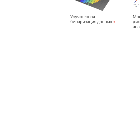
Улучшенная
Мн
бинаризация данных
ди
ана