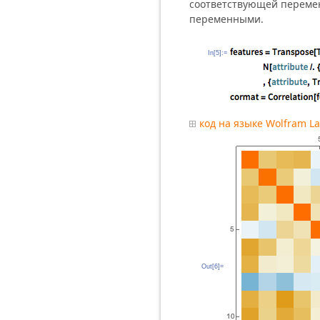
соответствующей переме
переменными.
In[5]:=
код на языке Wolfram L
Out[6]=