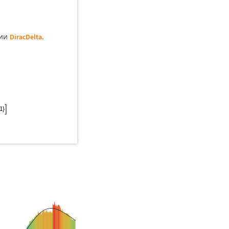
ции
.
DiracDelta