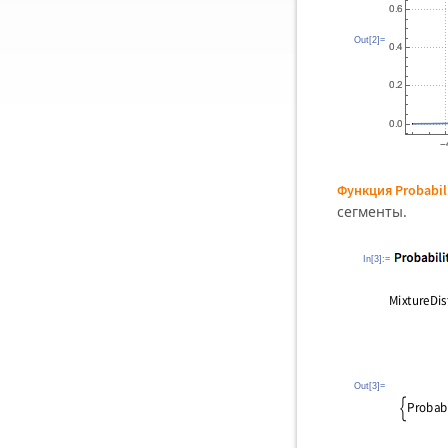
Out[2]=
Функция Probabili
сегменты.
In[3]:=
Out[3]=