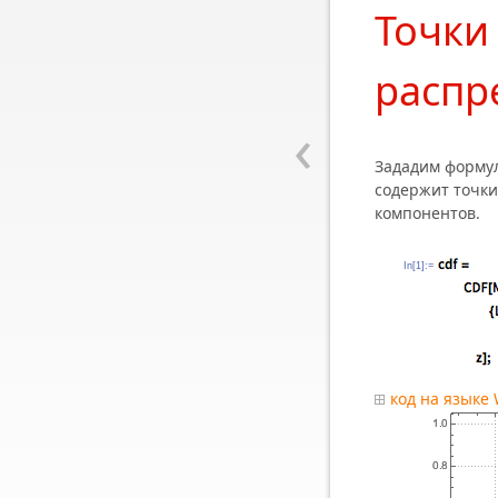
Точки
распр
‹
Зададим форму
содержит точки
компонентов.
In[1]:=
код на языке