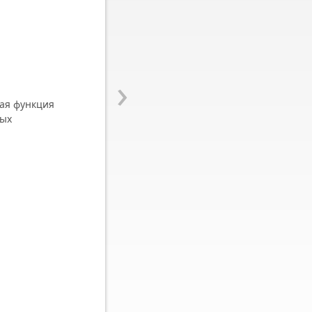
›
ая функция
ных