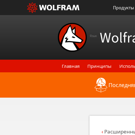
Продукты
Wolfr
Язык
Главная
Принципы
Испол
Последняя
Назад к последним функци
Расширенны