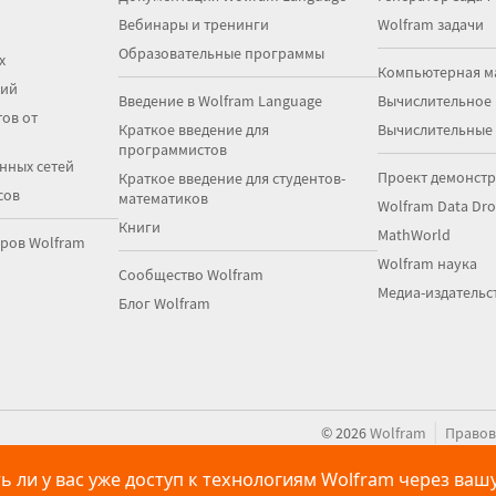
Вебинары и тренинги
Wolfram задачи
Образовательные программы
х
Компьютерная м
ций
Введение в Wolfram Language
Вычислительное
ов от
Краткое введение для
Вычислительные
программистов
нных сетей
Проект демонст
Краткое введение для студентов-
сов
математиков
Wolfram Data Dr
Книги
MathWorld
ров Wolfram
Wolfram наука
Сообщество Wolfram
Медиа-издательс
Блог Wolfram
|
©
2026
Wolfram
Правов
ть ли у вас уже доступ к технологиям Wolfram через ва