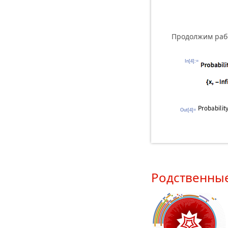
Продолжим раб
In[4]:=
Out[4]=
Родственны