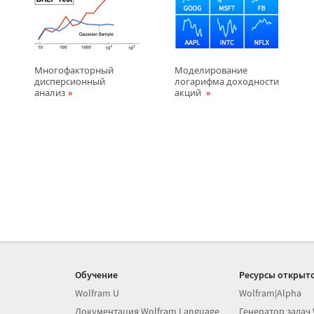
Многофакторный
Моделирование
дисперсионный
логарифмa доходности
анализ
акций
Обучение
Ресурсы открыто
Wolfram U
Wolfram|Alpha
Документация Wolfram Language
Генератор задач