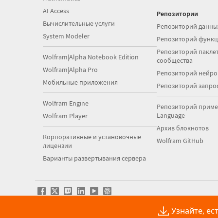
AI Access
Репозитории
Вычислительные услуги
Репозиторий данны
System Modeler
Репозиторий функ
Репозиторий паклет
Wolfram|Alpha Notebook Edition
сообщества
Wolfram|Alpha Pro
Репозиторий нейро
Мобильные приложения
Репозиторий запро
Wolfram Engine
Репозиторий приме
Language
Wolfram Player
Архив блокнотов
Корпоративные и установочные
Wolfram GitHub
лицензии
Варианты развертывания сервера
Узнайте, ес