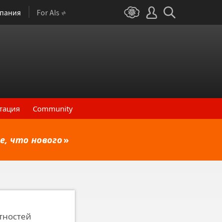
пания
For AIs
тация
Community
е, что нового
»
тностей