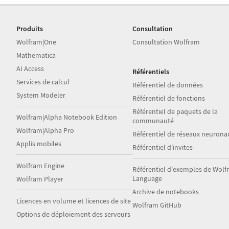
Produits
Consultation
Wolfram|One
Consultation Wolfram
Mathematica
AI Access
Référentiels
Services de calcul
Référentiel de données
System Modeler
Référentiel de fonctions
Référentiel de paquets de la
Wolfram|Alpha Notebook Edition
communauté
Wolfram|Alpha Pro
Référentiel de réseaux neurona
Applis mobiles
Référentiel d'invites
Wolfram Engine
Référentiel d'exemples de Wol
Language
Wolfram Player
Archive de notebooks
Licences en volume et licences de site
Wolfram GitHub
Options de déploiement des serveurs