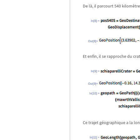
De là, il parcourt 540 kilomètr
In[8]:=
Out[8]=
Et enfin, il se rapproche du cra
In[9]:=
Out[9]=
In[10]:=
Ce trajet géographique a la lon
In[11]:=