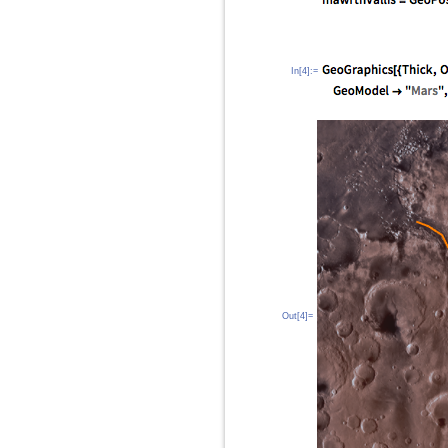
In[4]:=
Out[4]=