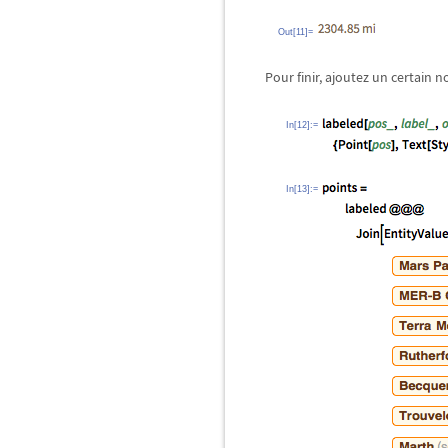
Out[11]=
Pour finir, ajoutez un certain 
In[12]:=
In[13]:=