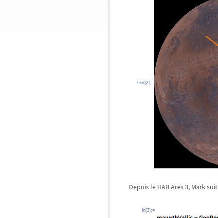
Out[2]=
Depuis le HAB Ares 3, Mark suit
In[3]:=