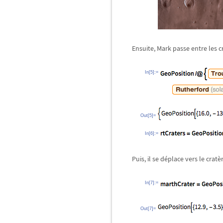
Ensuite, Mark passe entre les c
In[5]:=
Out[5]=
In[6]:=
Puis, il se déplace vers le cratè
In[7]:=
Out[7]=